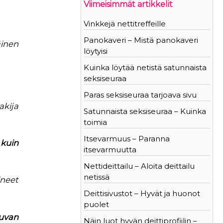
Viimeisimmät artikkelit
Vinkkejä nettitreffeille
Panokaveri – Mistä panokaveri
äinen
löytyisi
Kuinka löytää netistä satunnaista
seksiseuraa
Paras seksiseuraa tarjoava sivu
akija
Satunnaista seksiseuraa – Kuinka
toimia
Itsevarmuus – Paranna
 kuin
itsevarmuutta
Nettideittailu – Aloita deittailu
netissä
ineet
Deittisivustot – Hyvät ja huonot
puolet
luvan
Näin luot hyvän deittiprofiilin –