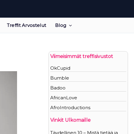
Treffit Arvostelut
Blog
Viimeisimmät treffisivustot
OkCupid
Bumble
Badoo
AfricanLove
AfroIntroductions
Vinkit Ulkomaille
Täydellinen 10 – Mistä tietää ja