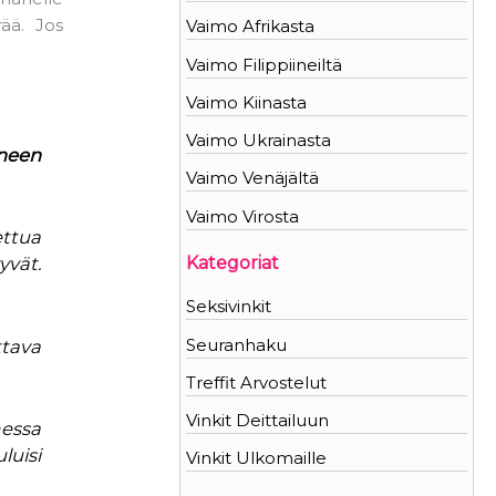
ää. Jos
Vaimo Afrikasta
Vaimo Filippiineiltä
Vaimo Kiinasta
Vaimo Ukrainasta
äneen
Vaimo Venäjältä
Vaimo Virosta
ettua
yvät.
Kategoriat
Seksivinkit
Seuranhaku
tava
Treffit Arvostelut
Vinkit Deittailuun
messa
luisi
Vinkit Ulkomaille