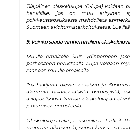
Tilapäinen oleskelulupa (B-lupa) voidaan 
henkilölle, jos on muu erityinen 
poikkeustapauksessa mahdollista esimerkik
Suomeen avioitumistarkoituksessa. Lue lisä
9. Voinko saada vanhemmilleni oleskelulu
Muulle omaiselle kuin ydinperheen jäsen
perhesiteen perusteella. Lupa voidaan myö
saaneen muulle omaiselle.
Jos hakijana olevan omaisen ja Suomess
aiemmin tavanomaisista perhesyistä, esi
aviopuolisonsa kanssa, oleskelulupaa ei 
jatkamisen perusteella.
Oleskelulupa tällä perusteella on tarkoitet
muuttaa aikuisen lapsensa kanssa samaa