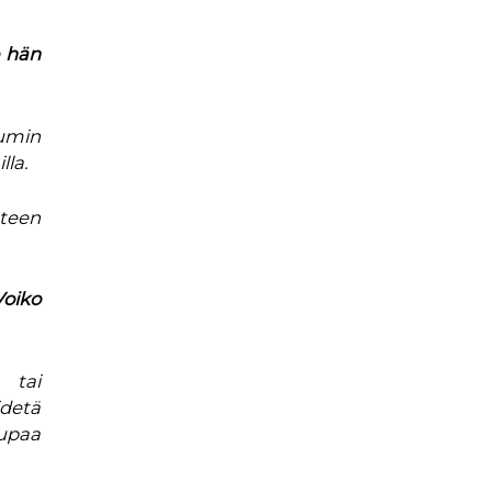
 hän
umin
la.
hteen
oiko
 tai
idetä
lupaa