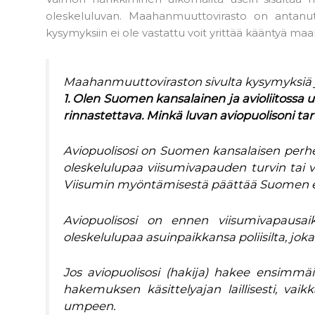
oleskeluluvan. Maahanmuuttovirasto on antanut
kysymyksiin ei ole vastattu voit yrittää kääntyä m
Maahanmuuttoviraston sivulta kysymyksiä j
1. Olen Suomen kansalainen ja avioliitossa
u
rinnastettava. Minkä luvan aviopuolisoni t
Aviopuolisosi on Suomen kansalaisen per
oleskelulupaa viisumivapauden turvin tai v
Viisumin myöntämisestä päättää Suomen ed
Aviopuolisosi on ennen viisumivapausai
oleskelulupaa asuinpaikkansa poliisilta, jo
Jos aviopuolisosi (hakija) hakee ensimmä
hakemuksen käsittelyajan laillisesti, vaik
umpeen.