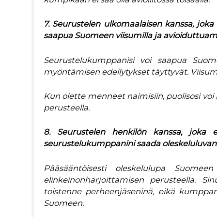
7. Seurustelen ulkomaalaisen kanssa, joka 
saapua Suomeen viisumilla ja avioiduttu
Seurustelukumppanisi voi saapua Suomee
myöntämisen edellytykset täyttyvät. Viis
Kun olette menneet naimisiin, puolisosi voi 
perusteella.
8. Seurustelen henkilön kanssa, joka e
seurustelukumppanini saada oleskeluluvan
Pääsääntöisesti oleskelulupa Suomeen
elinkeinonharjoittamisen perusteella. Si
toistenne perheenjäseninä, eikä kumppani
Suomeen.