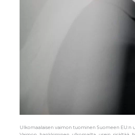
Ulkomaalaisen vaimon tuominen Suomeen EU:n ul
Vaimon hankkiminen ulkomailta usein sisältää h