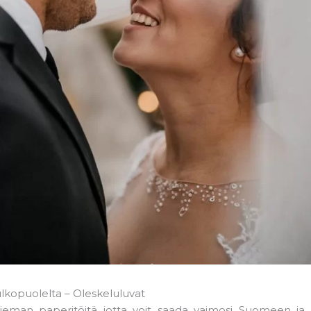
kopuolelta – Oleskeluluvat
ieman paperitöitä jotta voit saada vaimosi Suomeen ja 