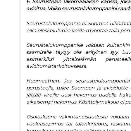
6. Seurustelen ulkomaalaisen kanssa, jok
avioitua. Voiko seurustelukumppanini saad
Seurustelukumppania ei Suomen ulkomaala
eikä oleskelulupaa voida myöntää tällä peru
Seurustelukumppanille voidaan kuitenkin 
saamiselle täytyy olla erityinen syy. 
esimerkiksi yhteiselämän perust
avioitumistarkoituksessa.
Huomaathan: Jos seurustelukumppanisi 
perusteella, tulee Suomeen ja avioidutte
jättää vireille uusi hakemus uudella hakup
aikaisempi hakemus. Käsittelymaksua ei pa
Osoituksena vakiintuneisuudesta voidaan
vuokrasopimus tai talonkirjaote), raskaut
kumpikaan ei saa olla avioliitossa toisaalla.