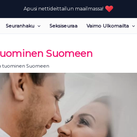
Apusi nettideittailun maailmassa!
Seuranhaku
Seksiseuraa
Vaimo Ulkomailta
 tuominen Suomeen
n tuominen Suomeen