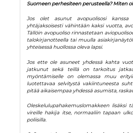
Suomeen perhesiteen perusteella? Miten 
Jos olet asunut avopuolisosi kanssa yh
yhtäjaksoisesti vähintään kaksi vuotta, av
Tällöin avopuoliso rinnastetaan aviopuolis
talokirjanotteella tai muulla asiakirjanäytö
yhteisessä huollossa oleva lapsi.
Jos ette ole asuneet yhdessä kahta vuot
jatkunut sekä teillä on tarkoitus jatk
myöntämiselle on olemassa muu erityin
luotettavaa selvitystä vakiintuneesta su
pitää aikaisempaa yhdessä asumista, raskau
Oleskelulupahakemuslomakkeen lisäksi tä
vireille hakija itse, normaaliin tapaan 
poliisilla.