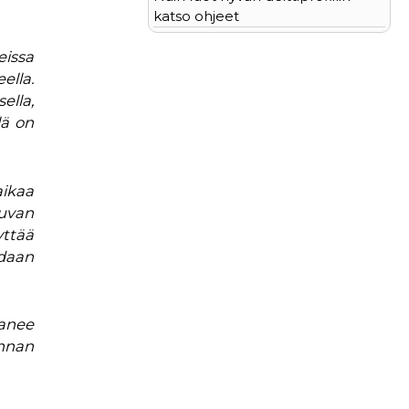
katso ohjeet
issa
ella.
ella,
lä on
aikaa
uvan
ttää
idaan
panee
unnan