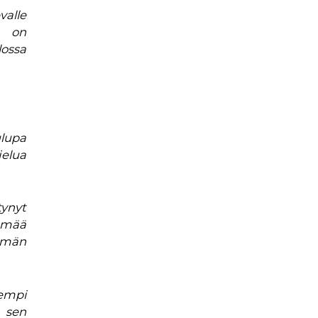
valle
n on
lossa
ulupa
jelua
ynyt
lämää
lämän
hempi
 sen