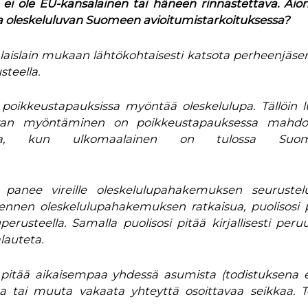
a ei ole EU-kansalainen tai häneen rinnastettava. A
a oleskeluluvan Suomeen avioitumistarkoituksessa?
islain mukaan lähtökohtaisesti katsota perheenjäse
steella.
poikkeustapauksissa myöntää oleskelulupa. Tällöin 
Luvan myöntäminen on poikkeustapauksessa mahdoll
eella, kun ulkomaalainen on tulossa Suo
panee vireille oleskelulupahakemuksen seurustel
 ennen oleskelulupahakemuksen ratkaisua, puolisosi 
erusteella. Samalla puolisosi pitää kirjallisesti peru
lauteta.
 pitää aikaisempaa yhdessä asumista (todistuksena 
ta tai muuta vakaata yhteyttä osoittavaa seikkaa. T