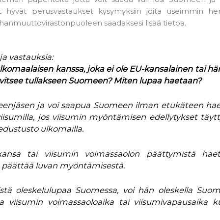
 hyvät perusvastaukset kysymyksiin joita useimmin her
aahanmuuttovirastonpuoleen saadaksesi lisää tietoa.
a vastauksia:
lkomaalaisen kanssa, joka ei ole EU-kansalainen tai h
arvitsee tullakseen Suomeen? Miten lupaa haetaan?
heenjäsen ja voi saapua Suomeen ilman etukäteen ha
iisumilla, jos viisumin myöntämisen edellytykset täytt
ustusto ulkomailla.
kansa tai viisumin voimassaolon päättymistä haet
ka päättää luvan myöntämisestä.
istä oleskelulupaa Suomessa, voi hän oleskella Suo
ka viisumin voimassaoloaika tai viisumivapausaika ku