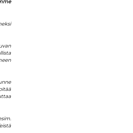
iomme
neksi
luvan
ista
meen
unne
pitää
uttaa
esim.
eistä