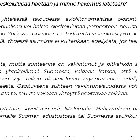
oleskelulupaa haetaan ja minne hakemus
jätetään
?
teisessä taloudessa avioliitonomaisissa olosuhte
opuolisosi voi hakea oleskelulupaa perhesiteen peruste
oon. Yhdessä asuminen on todistettava vuokrasopimuks
llä. Yhdessä asumista ei kuitenkaan edellytetä, jos teil
ta, mutta suhteenne on vakiintunut ja pitkähkön 
aa yhteiselämää Suomessa, voidaan katsoa, että l
en syy. Tällöin oleskeluluvan myöntäminen edelly
hteesta. Osoituksena suhteen vakiintuneisuudesta vo
tta tai muuta vakaata yhteyttä osoittavaa seikkaa.
ytetään soveltuvin osin liitelomake. Hakemuksen 
ulkomailla Suomen edustustossa tai Suomessa asuink