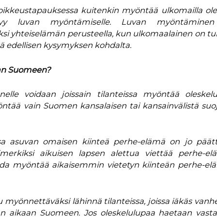
poikkeustapauksessa kuitenkin myöntää ulkomailla ole
syy luvan myöntämiselle. Luvan myöntämine
si yhteiselämän perusteella, kun ulkomaalainen on tu
ä edellisen kysymyksen kohdalta.
van Suomeen?
elle voidaan joissain tilanteissa myöntää oleskel
ntää vain Suomen kansalaisen tai kansainvälistä suo
a asuvan omaisen kiinteä perhe-elämä on jo päätt
merkiksi aikuisen lapsen alettua viettää perhe-e
voida myöntää aikaisemmin vietetyn kiinteän perhe-e
tu myönnettäväksi lähinnä tilanteissa, joissa iäkäs van
n aikaan Suomeen. Jos oleskelulupaa haetaan vasta