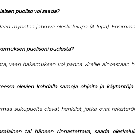
aisen puoliso voi saada?
daan myöntää jatkuva oleskelulupa (A-lupa). Ensimm
.
kemuksen puolisoni puolesta?
sta, vaan hakemuksen voi panna vireille ainoastaan h
eessa olevien kohdalla samoja ohjeita ja käytäntöjä
amaa sukupuolta olevat henkilöt, jotka ovat rekisterö
nsalainen tai häneen rinnastettava, saada oleskelu