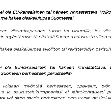
ei ole EU-kansalainen tai häneen rinnastettava.
Voiko
amme hakea oleskelulupaa Suomessa?
n viisumivapauden turvin tai viisumilla, jos viis
umin myöntämisestä päättää Suomen edustusto ulkomail
hakea oleskelulupaa avioliiton tai rekisteröidyn parisu
i ole EU-kansalainen tai häneen rinnastettava. V
 Suomeen perhesiteen perusteella?
 voidaan myöntää perhesiteen, opiskelun, työn
nua ja seurustelukumppaniasi ei lähtökohtaisesti p
si voi siten saada perhesiteen perusteella oleskelu