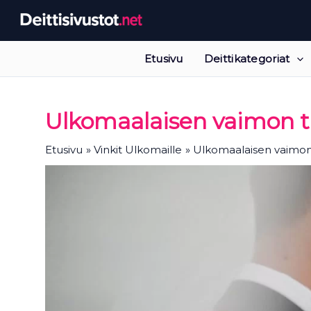
Siirry
sisältöön
Etusivu
Deittikategoriat
Ulkomaalaisen vaimon
Etusivu
Vinkit Ulkomaille
Ulkomaalaisen vaimo