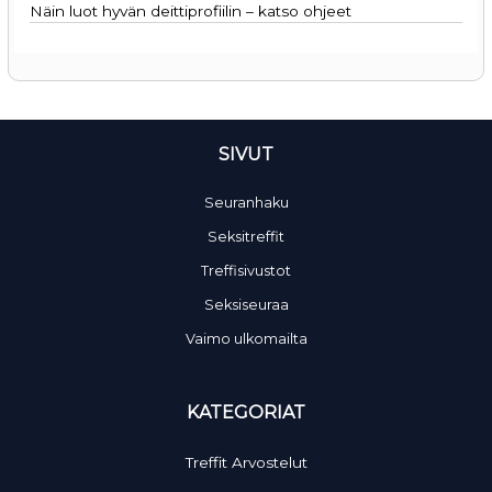
Näin luot hyvän deittiprofiilin – katso ohjeet
SIVUT
Seuranhaku
Seksitreffit
Treffisivustot
Seksiseuraa
Vaimo ulkomailta
KATEGORIAT
Treffit Arvostelut