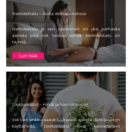
Nettideittailu – Aloita deittailu netissä
Nettideittailu ja sen oppiminen on yksi parhaista
asioista joita voit netissä tehdä. Nettideittailu on
täynnä…
Lue lisää
Deittisivustot – Hyvät ja huonot puolet
Jos olet sinkku saatat luultavasti ajatella deittisivuston
käyttämistä. Deittisivustot ovat kasvattaneet