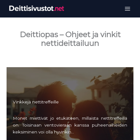
Siirry
sisältöön
Deittiopas – Ohjeet ja vinkit
nettideittailuun
Vinkkejä nettitreffeille
Monet miettivät jo etukäteen, millaista nettitreffeillä
on. Toisinaan ventovieraan kanssa puheenaiheiden
keksiminen voi olla hyvinkin…