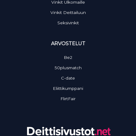
Vinkit Ulkomaille
Vinkit Deittailuun
Seksivinkit
ARVOSTELUT
Be2
50plusmatch
C-date
Eliittikumppani
FlirtFair