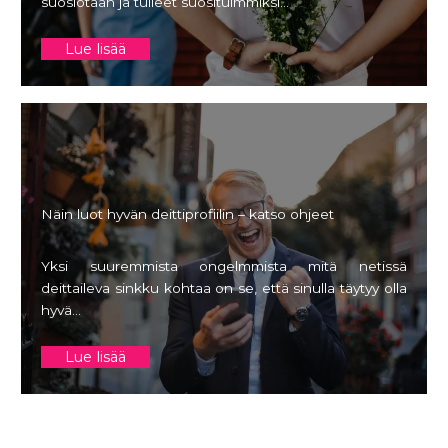
suosiotaan ja tulleet suosituimmiksi…
Lue lisää
Näin luot hyvän deittiprofiilin – katso ohjeet
Yksi suuremmista ongelmmista mitä netissä
deittaileva sinkku kohtaa on se, että sinulla täytyy olla
hyvä…
Lue lisää