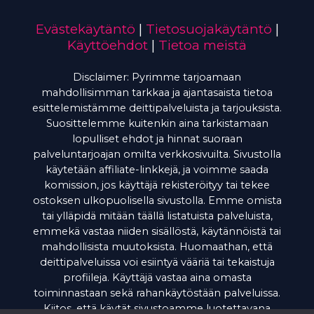
Evästekäytäntö
|
Tietosuojakäytäntö
|
Käyttöehdot
|
Tietoa meistä
Disclaimer: Pyrimme tarjoamaan
mahdollisimman tarkkaa ja ajantasaista tietoa
esittelemistämme deittipalveluista ja tarjouksista.
Suosittelemme kuitenkin aina tarkistamaan
lopulliset ehdot ja hinnat suoraan
palveluntarjoajan omilta verkkosivuilta. Sivustolla
käytetään affiliate-linkkejä, ja voimme saada
komission, jos käyttäjä rekisteröityy tai tekee
ostoksen ulkopuolisella sivustolla. Emme omista
tai ylläpidä mitään täällä listatuista palveluista,
emmekä vastaa niiden sisällöstä, käytännöistä tai
mahdollisista muutoksista. Huomaathan, että
deittipalveluissa voi esiintyä vääriä tai tekaistuja
profiileja. Käyttäjä vastaa aina omasta
toiminnastaan sekä rahankäytöstään palveluissa.
Kiitos, että käytät sivustoamme luotettavana