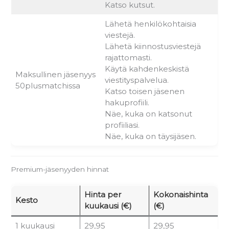
Katso kutsut.
Lähetä henkilökohtaisia
viestejä.
Lähetä kiinnostusviestejä
rajattomasti.
Käytä kahdenkeskistä
Maksullinen jäsenyys
viestityspalvelua.
50plusmatchissa
Katso toisen jäsenen
hakuprofiili.
Näe, kuka on katsonut
profiiliasi.
Näe, kuka on täysijäsen.
Premium-jäsenyyden hinnat
Hinta per
Kokonaishinta
Kesto
kuukausi (€)
(€)
1 kuukausi
29,95
29,95