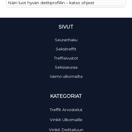
Näin luot hyvän deittiprofiilin – katso ohjeet
SIVUT
Seuranhaku
Seksitreffit
Treffisivustot
Seksiseuraa
Vaimo ulkomailta
KATEGORIAT
Treffit Arvostelut
Vinkit Ulkomaille
Vinkit Deittailuun