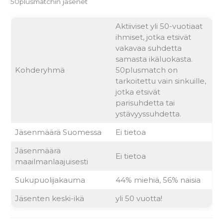
50plusmatchin jäsenet
Aktiiviset yli 50-vuotiaat
ihmiset, jotka etsivät
vakavaa suhdetta
samasta ikäluokasta.
Kohderyhmä
50plusmatch on
tarkoitettu vain sinkuille,
jotka etsivät
parisuhdetta tai
ystävyyssuhdetta.
Jäsenmäärä Suomessa
Ei tietoa
Jäsenmäärä
Ei tietoa
maailmanlaajuisesti
Sukupuolijakauma
44% miehiä, 56% naisia
Jäsenten keski-ikä
yli 50 vuotta!