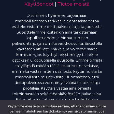
Käyttöehdot
|
Tietoa meistä
Disclaimer: Pyrimme tarjoamaan
mahdollisimman tarkkaa ja ajantasaista tietoa
esittelemistämme deittipalveluista ja tarjouksista.
Suosittelemme kuitenkin aina tarkistamaan
lopulliset ehdot ja hinnat suoraan
palveluntarjoajan omilta verkkosivuilta. Sivustolla
käytetään affiliate-linkkejä, ja voimme saada
komission, jos käyttäjä rekisteröityy tai tekee
ostoksen ulkopuolisella sivustolla. Emme omista
tai ylläpidä mitään täällä listatuista palveluista,
emmekä vastaa niiden sisällöstä, käytännöistä tai
mahdollisista muutoksista. Huomaathan, että
deittipalveluissa voi esiintyä vääriä tai tekaistuja
profiileja. Käyttäjä vastaa aina omasta
toiminnastaan sekä rahankäytöstään palveluissa.
Kiitos, että käytät sivustoamme luotettavana
tietolähteenä.
Käytämme evästeitä varmistaaksemme, että tarjoamme sinulle
parhaan mahdollisen käyttökokemuksen sivustollamme. Jos