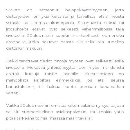
Sivusto on satsannut helppokäyttöisyyteen, jotta
deittaijoiden on yksinkertaista ja turvallista etsiä netistä
ystävää tai seurustalukumppania. Satunnaista seksiä tai
irtosuhteita etsivät ovat selkeästi vähemmsitössä tällä
sivustolla. 50plusmatch sopiikin ihanteellisesti esimerkiksi
eronneille, jtoka haluavat päästä aikuisella iällä uudellen
deittailun makuun.
Kaikki tarvittavat tiedot hintoja myöten ovat selkeästi esillä
sivustolla. Mukavaa yhteisöllisyyttä luon myös mahdollista
esittää kutsuja toisille jäsenille. Kutsut-osioon on
mahdollista kirjoittaa esimerksiksi, jos etsii seuraa
harrastukseen, tai haluaa koota porukan lomamatkaa
varten.
Vaikka 50plusmatchin omistaa ulkomaalainen yritys, tarjoaa
se silti suomenkielisen asiakaspalvelun. Muutenkin yhtiö
pitää tärkeänä toimia ”maassa maan tavalla”.