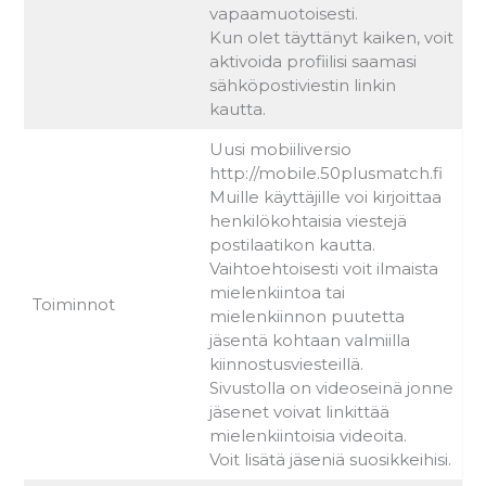
vapaamuotoisesti.
Kun olet täyttänyt kaiken, voit
aktivoida profiilisi saamasi
sähköpostiviestin linkin
kautta.
Uusi mobiiliversio
http://mobile.50plusmatch.fi
Muille käyttäjille voi kirjoittaa
henkilökohtaisia viestejä
postilaatikon kautta.
Vaihtoehtoisesti voit ilmaista
mielenkiintoa tai
Toiminnot
mielenkiinnon puutetta
jäsentä kohtaan valmiilla
kiinnostusviesteillä.
Sivustolla on videoseinä jonne
jäsenet voivat linkittää
mielenkiintoisia videoita.
Voit lisätä jäseniä suosikkeihisi.