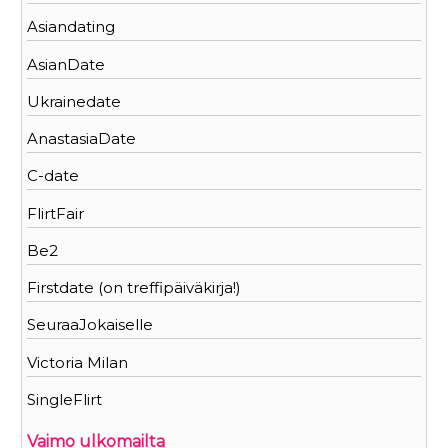
Asiandating
AsianDate
Ukrainedate
AnastasiaDate
C-date
FlirtFair
Be2
Firstdate (on treffipäiväkirja!)
SeuraaJokaiselle
Victoria Milan
SingleFlirt
Vaimo ulkomailta