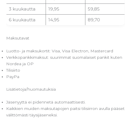
3 kuukautta
19,95
59,85
6 kuukautta
14,95
89,70
Maksutavat
Luotto- ja maksukortit: Visa, Visa Electron, Mastercard
Verkkopankkimaksut: suurimmat suomalaiset pankit kuten
Nordea ja OP
Tilisiirto
PayPa
Lisätietoja/huomautuksia
Jäsenyyttä ei pidennetä automaattisesti.
Kaikkien muiden maksutapojen paitsi tilisiirron avulla pääset
välittömästi täysijäseneksi.