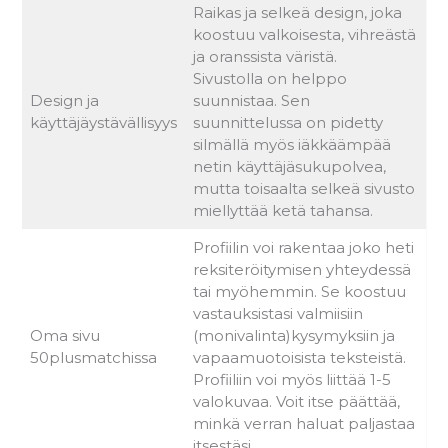
Raikas ja selkeä design, joka
koostuu valkoisesta, vihreästä
ja oranssista väristä.
Sivustolla on helppo
Design ja
suunnistaa. Sen
käyttäjäystävällisyys
suunnittelussa on pidetty
silmällä myös iäkkäämpää
netin käyttäjäsukupolvea,
mutta toisaalta selkeä sivusto
miellyttää ketä tahansa.
Profiilin voi rakentaa joko heti
reksiteröitymisen yhteydessä
tai myöhemmin. Se koostuu
vastauksistasi valmiisiin
Oma sivu
(monivalinta)kysymyksiin ja
50plusmatchissa
vapaamuotoisista teksteistä.
Profiiliin voi myös liittää 1-5
valokuvaa. Voit itse päättää,
minkä verran haluat paljastaa
itsestäsi.