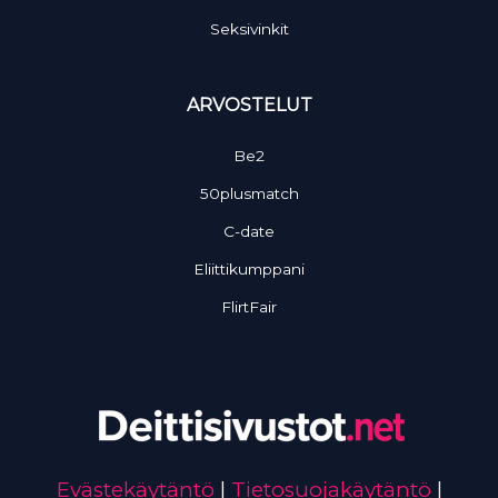
Seksivinkit
ARVOSTELUT
Be2
50plusmatch
C-date
Eliittikumppani
FlirtFair
Evästekäytäntö
|
Tietosuojakäytäntö
|