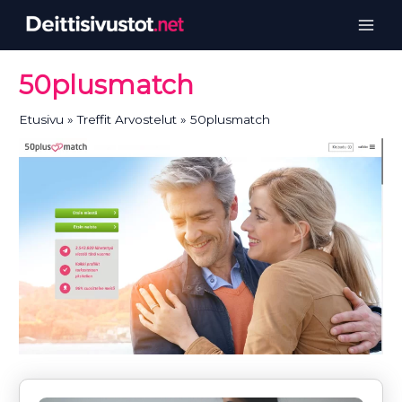
Siirry
sisältöön
50plusmatch
Etusivu
Treffit Arvostelut
50plusmatch