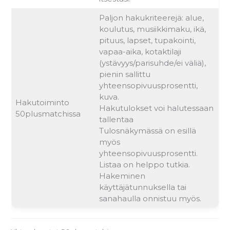
Paljon hakukriteerejä: alue,
koulutus, musiikkimaku, ikä,
pituus, lapset, tupakointi,
vapaa-aika, kotaktilaji
(ystävyys/parisuhde/ei väliä),
pienin sallittu
yhteensopivuusprosentti,
kuva.
Hakutoiminto
Hakutulokset voi halutessaan
50plusmatchissa
tallentaa
Tulosnäkymässä on esillä
myös
yhteensopivuusprosentti.
Listaa on helppo tutkia.
Hakeminen
käyttäjätunnuksella tai
sanahaulla onnistuu myös.