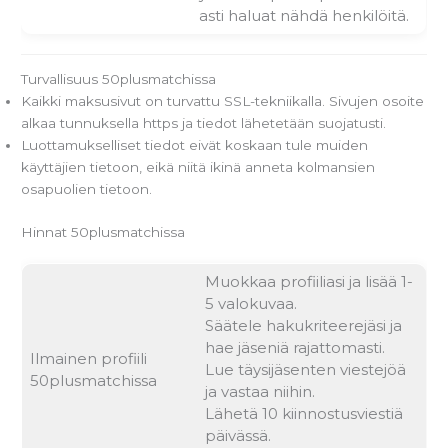
asti haluat nähdä henkilöitä.
Turvallisuus 50plusmatchissa
Kaikki maksusivut on turvattu SSL-tekniikalla. Sivujen osoite
alkaa tunnuksella https ja tiedot lähetetään suojatusti.
Luottamukselliset tiedot eivät koskaan tule muiden
käyttäjien tietoon, eikä niitä ikinä anneta kolmansien
osapuolien tietoon.
Hinnat 50plusmatchissa
Muokkaa profiiliasi ja lisää 1-
5 valokuvaa.
Säätele hakukriteerejäsi ja
hae jäseniä rajattomasti.
Ilmainen profiili
Lue täysijäsenten viestejöä
50plusmatchissa
ja vastaa niihin.
Lähetä 10 kiinnostusviestiä
päivässä.