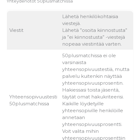
Yhteydenotot 50plusmatchissa
Lähetä henkilökohtaisia
viestejä.
Viestit
Lähetä ”osoita kiinnostusta”
ja ”ei kiinnostusta” -viestejä
nopeaa viestintää varten.
50plusmatchissa ei ole
varsinaista
yhteensopivuustestiä, mutta
palvelu kuitenkin näyttää
yhteensopivuusprosentin.
Hakiessasi toista jäsentä,
Yhteensopivuustesti
täytät omat hakukriteerisi.
50plusmatchissa
Kaikille löydetyille
yhteensopiville henkilöille
annetaan
yhteensopivuusprosentti.
Voit valita mihin
yhteensopivuusprosenttiin