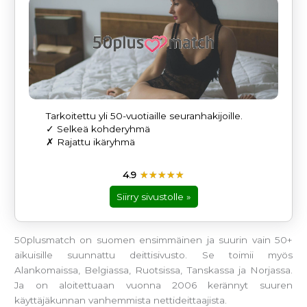
Tarkoitettu yli 50-vuotiaille seuranhakijoille.
✓ Selkeä kohderyhmä
✗ Rajattu ikäryhmä
4.9
☆
★
☆
★
☆
★
☆
★
☆
★
Siirry sivustolle »
50plusmatch on suomen ensimmäinen ja suurin vain 50+
aikuisille suunnattu deittisivusto. Se toimii myös
Alankomaissa, Belgiassa, Ruotsissa, Tanskassa ja Norjassa.
Ja on aloitettuaan vuonna 2006 kerännyt suuren
käyttäjäkunnan vanhemmista nettideittaajista.