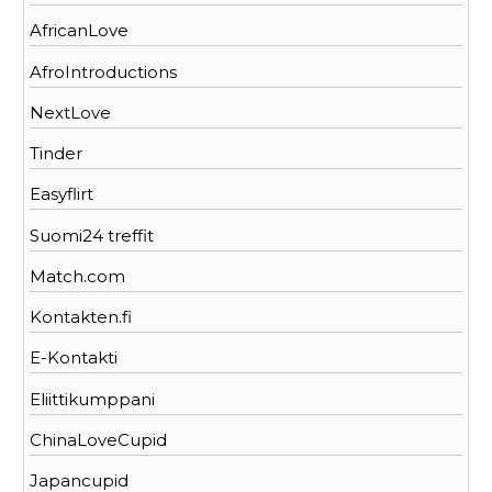
AfricanLove
AfroIntroductions
NextLove
Tinder
Easyflirt
Suomi24 treffit
Match.com
Kontakten.fi
E-Kontakti
Eliittikumppani
ChinaLoveCupid
Japancupid