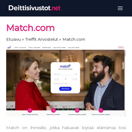
Siirry
sisältöön
Match.com
Etusivu
Treffit Arvostelut
Match.com
Match on ihmisille, jotka haluavat löytää elämänsä tosi