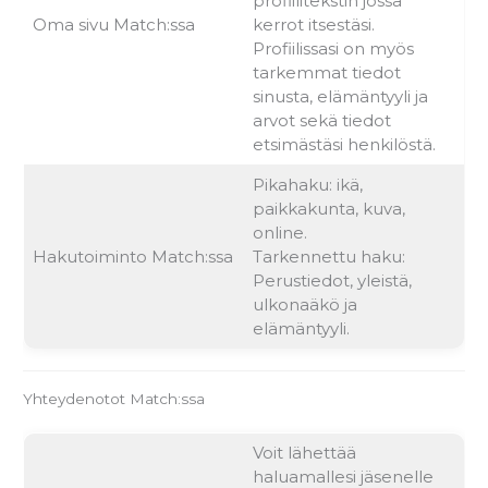
profiilitekstin jossa
Oma sivu Match:ssa
kerrot itsestäsi.
Profiilissasi on myös
tarkemmat tiedot
sinusta, elämäntyyli ja
arvot sekä tiedot
etsimästäsi henkilöstä.
Pikahaku: ikä,
paikkakunta, kuva,
online.
Hakutoiminto Match:ssa
Tarkennettu haku:
Perustiedot, yleistä,
ulkonaäkö ja
elämäntyyli.
Yhteydenotot Match:ssa
Voit lähettää
haluamallesi jäsenelle