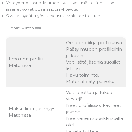
Yhteydenottosuodattimen avulla voit märitellä, millaiset
jäsenet voivat ottaa sinuun yhteyttä.
Sivulta löydät myös turvallisuusvinkit deittailuun.
Hinnat Match:ssa
Oma profiili ja profiilikuva.
Pääsy muiden profiileihin
ja kuviin.
Ilmainen profiili
Voit lisätä jäseniä suosikit
Match:ssa
listaasi.
Haku toiminto.
Matchaffinity-palvelu.
Voit lähettää ja lukea
viestejä.
Näet profiilissasi käyneet
Maksullinen jäsenyys
jäsenet.
Match:ssa
Näe kenen suosikkilistalla
olet.
Lähetä flirttejä.