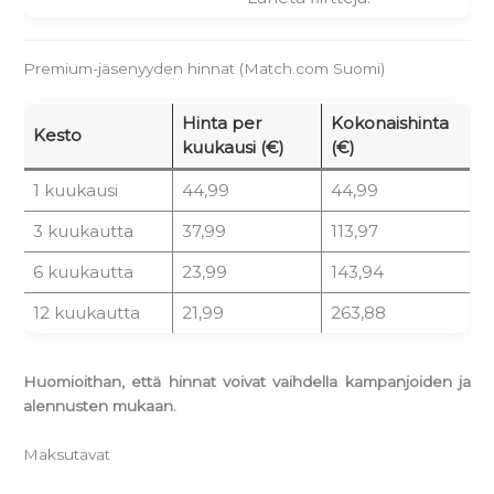
Premium-jäsenyyden hinnat (Match.com Suomi)
Hinta per
Kokonaishinta
Kesto
kuukausi (€)
(€)
1 kuukausi
44,99
44,99
3 kuukautta
37,99
113,97
6 kuukautta
23,99
143,94
12 kuukautta
21,99
263,88
Huomioithan, että hinnat voivat vaihdella kampanjoiden ja
alennusten mukaan.
Maksutavat