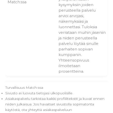
Match:ssa
kysymyksiin joiden
perusteella palvelu
arvioi arvojasi,
näkemyksiäsi ja
luonnettasi. Tuloksia
verrataan muihin jäseniin
ja niiden perusteella
palvelu löytää sinulle
parhaiten sopivan
kumppanin.
Yhteensopivuus
ilmoitetaan
prosentteina.
Turvallisuus Match:ssa
Sivusto ei luovuta tietojasi ulkopuolisille.
Asiakaspalvelu tarkistaa kaikki profiilitekstit ja kuvat ennen
niiden julkaisua. Jos havaitset sivustolla sopimatonta
käytöstä, ota yhteyttä asiakaspalveluun