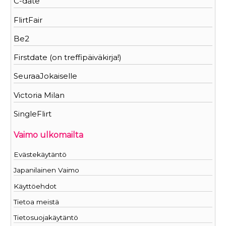
C-date
FlirtFair
Be2
Firstdate (on treffipäiväkirja!)
SeuraaJokaiselle
Victoria Milan
SingleFlirt
Vaimo ulkomailta
Evästekäytäntö
Japanilainen Vaimo
Käyttöehdot
Tietoa meistä
Tietosuojakäytäntö