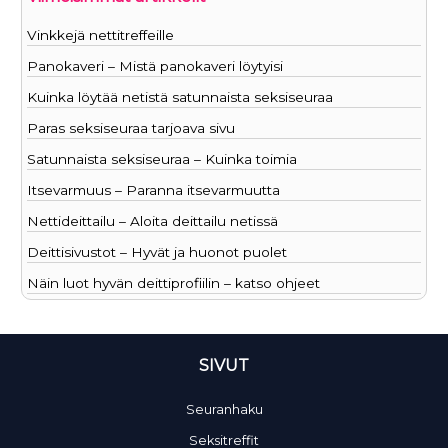
Vinkkejä nettitreffeille
Panokaveri – Mistä panokaveri löytyisi
Kuinka löytää netistä satunnaista seksiseuraa
Paras seksiseuraa tarjoava sivu
Satunnaista seksiseuraa – Kuinka toimia
Itsevarmuus – Paranna itsevarmuutta
Nettideittailu – Aloita deittailu netissä
Deittisivustot – Hyvät ja huonot puolet
Näin luot hyvän deittiprofiilin – katso ohjeet
SIVUT
Seuranhaku
Seksitreffit