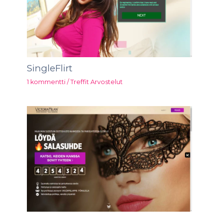
SingleFlirt
1 kommentti
/
Treffit Arvostelut