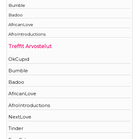
Bumble
Badoo
AfricanLove
AfroIntroductions
Treffit Arvostelut
OkCupid
Bumble
Badoo
AfricanLove
AfroIntroductions
NextLove
Tinder