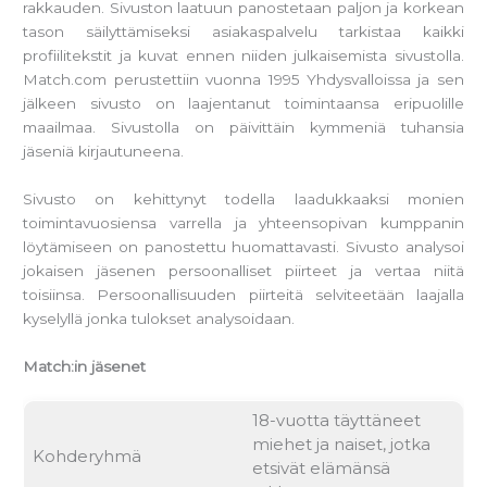
rakkauden. Sivuston laatuun panostetaan paljon ja korkean
tason säilyttämiseksi asiakaspalvelu tarkistaa kaikki
profiilitekstit ja kuvat ennen niiden julkaisemista sivustolla.
Match.com perustettiin vuonna 1995 Yhdysvalloissa ja sen
jälkeen sivusto on laajentanut toimintaansa eripuolille
maailmaa. Sivustolla on päivittäin kymmeniä tuhansia
jäseniä kirjautuneena.
Sivusto on kehittynyt todella laadukkaaksi monien
toimintavuosiensa varrella ja yhteensopivan kumppanin
löytämiseen on panostettu huomattavasti. Sivusto analysoi
jokaisen jäsenen persoonalliset piirteet ja vertaa niitä
toisiinsa. Persoonallisuuden piirteitä selviteetään laajalla
kyselyllä jonka tulokset analysoidaan.
Match:in jäsenet
18-vuotta täyttäneet
miehet ja naiset, jotka
Kohderyhmä
etsivät elämänsä