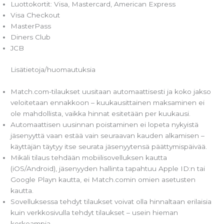
Luottokortit: Visa, Mastercard, American Express
Visa Checkout
MasterPass
Diners Club
JCB
Lisätietoja/huomautuksia
Match.com-tilaukset uusitaan automaattisesti ja koko jakso
veloitetaan ennakkoon – kuukausittainen maksaminen ei
ole mahdollista, vaikka hinnat esitetään per kuukausi.
Automaattisen uusinnan poistaminen ei lopeta nykyistä
jäsenyyttä vaan estää vain seuraavan kauden alkamisen –
käyttäjän täytyy itse seurata jäsenyytensä päättymispäivää.
Mikäli tilaus tehdään mobiilisovelluksen kautta
(iOS/Android), jäsenyyden hallinta tapahtuu Apple ID:n tai
Google Playn kautta, ei Match.comin omien asetusten
kautta.
Sovelluksessa tehdyt tilaukset voivat olla hinnaltaan erilaisia
kuin verkkosivulla tehdyt tilaukset – usein hieman
korkeampia.