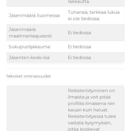
rakkautta.
Tuhansia, tarkkaa lukua
Jäsenmäärä Suomessa
ei ole tiedossa.
Jäsenmäärä
Ei tiedossa
maailmanlaajuisesti
Sukupuolijakauma
Ei tiedossa
Jäsenten keski-ikä
Ei tiedossa
Tekniset ominaisuudet
Rekisteröityminen on
ilmaista ja voit pitää
profiilisi ilmaisena niin
kauan kuin haluat.
Rekisteröityessä tulee
vastata kysymyksiin,
jotka koskevat