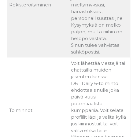
Rekisteröityminen
mieltymyksiäsi,
harrastuksiasi,
persoonallisuuttasi jne.
Kysymyksiä on melko
paljon, mutta niihin on
helppo vastata.
Sinun tulee vahvistaa
sähköpostisi.
Voit lähettää viestejä tai
chattailla muiden
jäsenten kanssa.
D6 =Daily 6-toiminto
ehdottaa sinulle joka
päivä kuusi
potentiaalista
Toiminnot
kumppania. Voit selata
profiilit läpi ja valita kyllä
jos kiinnostuit tai voit
valita ehkä tai ei.