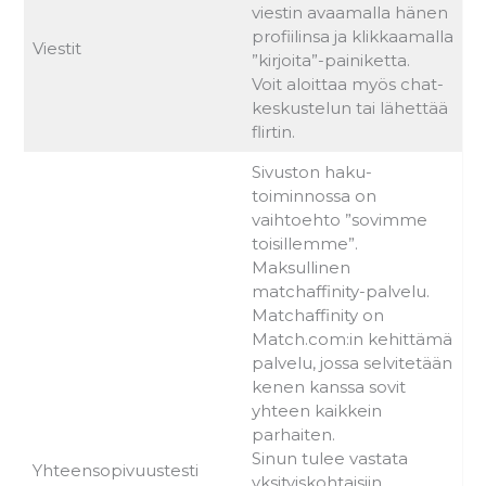
viestin avaamalla hänen
profiilinsa ja klikkaamalla
Viestit
”kirjoita”-painiketta.
Voit aloittaa myös chat-
keskustelun tai lähettää
flirtin.
Sivuston haku-
toiminnossa on
vaihtoehto ”sovimme
toisillemme”.
Maksullinen
matchaffinity-palvelu.
Matchaffinity on
Match.com:in kehittämä
palvelu, jossa selvitetään
kenen kanssa sovit
yhteen kaikkein
parhaiten.
Sinun tulee vastata
Yhteensopivuustesti
yksityiskohtaisiin