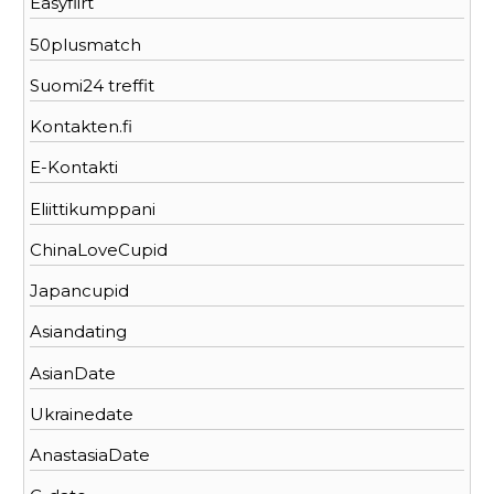
Easyflirt
50plusmatch
Suomi24 treffit
Kontakten.fi
E-Kontakti
Eliittikumppani
ChinaLoveCupid
Japancupid
Asiandating
AsianDate
Ukrainedate
AnastasiaDate