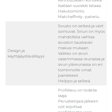
Kiinnostuksen kohteesi
lisätään suosikki listaasi.
Hakutoiminto.
Matchaffinity -palvelu.
Sivusto on selkeä ja värit
sointuvat. Sinun on myös
mahdollista vaihtaa
sivuston taustaväri
makusi mukaan.
Design ja
Valikko on sivun
käyttäjäystävällisyys
vasemmassa reunassa ja
sivun yläreunassa on eri
toiminnoille omat
painikkeet.
Helppo ja selkeä.
Profiilisivu on todella
laaja.
Perustietojesi jälkeen
voit kirjoittaa