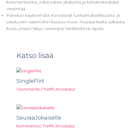
kommentointia, mikä tukee yksityistä ja kahdenkeskistä
viestintää.
Palvelun käyttöehdot korostavat luottamuksellisuutta, ja
valokuvien sääntöihin kuuluu muun muassa kielto julkaista
kuvia, joissa näkyy useampia henkilöitä tai lapsia.
Katso lisää
SingleFlirt
1 kommentti
/
Treffit Arvostelut
SeuraaJokaiselle
Kommentoi
/
Treffit Arvostelut