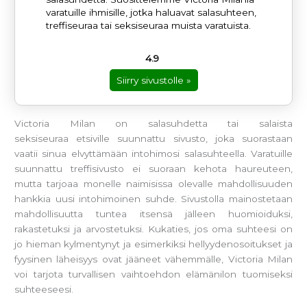
varatuille ihmisille, jotka haluavat salasuhteen,
treffiseuraa tai seksiseuraa muista varatuista.
4.9
Siirry sivustolle »
Victoria Milan on salasuhdetta tai salaista
seksiseuraa etsiville suunnattu sivusto, joka suorastaan
vaatii sinua elvyttämään intohimosi salasuhteella. Varatuille
suunnattu treffisivusto ei suoraan kehota haureuteen,
mutta tarjoaa monelle naimisissa olevalle mahdollisuuden
hankkia uusi intohimoinen suhde. Sivustolla mainostetaan
mahdollisuutta tuntea itsensä jälleen huomioiduksi,
rakastetuksi ja arvostetuksi. Kukaties, jos oma suhteesi on
jo hieman kylmentynyt ja esimerkiksi hellyydenosoitukset ja
fyysinen läheisyys ovat jääneet vähemmälle, Victoria Milan
voi tarjota turvallisen vaihtoehdon elämänilon tuomiseksi
suhteeseesi.