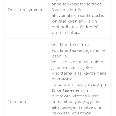
anna sähköpostiosoitteesi.
Rekisteröityminen
Sivusto lähettää
aktivointilinkin sähköpostiisi
jonka jälkeen sinulla on
mahdollisuus täydentää
profiilisi tietoja.
Voit lähettää flirttejä.
Voit lähettää viestejä muille
jäsenille.
Voit jutella chatissa muiden
jäsenten kanssa joko
kirjoittamalla tai käyttämällä
mikrofonia.
Lataa profiilikuva ja saa jopa
15 kertaa enemmän
huomiota. Victoria Milan
Toiminnot
kunnioittaa yksityisyyttäsi,
eikä kasvojen tarvitse olla
näkyvissä. Vois myös