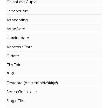
ChinaLoveCupid
Japancupid
Asiandating
AsianDate
Ukrainedate
AnastasiaDate
C-date
FlirtFair
Be2
Firstdate (on treffipäiväkirja!)
SeuraaJokaiselle
SingleFlirt