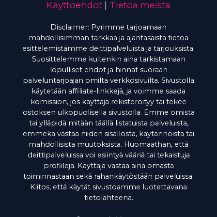
Käyttöehdot
|
Tietoa meistä
Disclaimer: Pyrimme tarjoamaan
mahdollisimman tarkkaa ja ajantasaista tietoa
esittelemistämme deittipalveluista ja tarjouksista.
Suosittelemme kuitenkin aina tarkistamaan
lopulliset ehdot ja hinnat suoraan
palveluntarjoajan omilta verkkosivuilta. Sivustolla
käytetään affiliate-linkkejä, ja voimme saada
komission, jos käyttäjä rekisteröityy tai tekee
ostoksen ulkopuolisella sivustolla. Emme omista
tai ylläpidä mitään täällä listatuista palveluista,
emmekä vastaa niiden sisällöstä, käytännöistä tai
mahdollisista muutoksista. Huomaathan, että
deittipalveluissa voi esiintyä vääriä tai tekaistuja
profiileja. Käyttäjä vastaa aina omasta
toiminnastaan sekä rahankäytöstään palveluissa.
Kiitos, että käytät sivustoamme luotettavana
tietolähteenä.