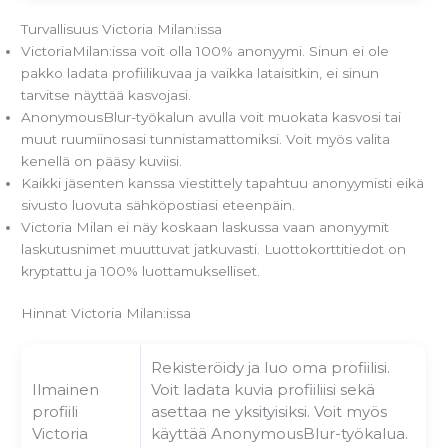
Turvallisuus Victoria Milan:issa
VictoriaMilan:issa voit olla 100% anonyymi. Sinun ei ole
pakko ladata profiilikuvaa ja vaikka lataisitkin, ei sinun
tarvitse näyttää kasvojasi.
AnonymousBlur-työkalun avulla voit muokata kasvosi tai
muut ruumiinosasi tunnistamattomiksi. Voit myös valita
kenellä on pääsy kuviisi.
Kaikki jäsenten kanssa viestittely tapahtuu anonyymisti eikä
sivusto luovuta sähköpostiasi eteenpäin.
Victoria Milan ei näy koskaan laskussa vaan anonyymit
laskutusnimet muuttuvat jatkuvasti. Luottokorttitiedot on
kryptattu ja 100% luottamukselliset.
Hinnat Victoria Milan:issa
Rekisteröidy ja luo oma profiilisi.
Ilmainen
Voit ladata kuvia profiiliisi sekä
profiili
asettaa ne yksityisiksi. Voit myös
Victoria
käyttää AnonymousBlur-työkalua.