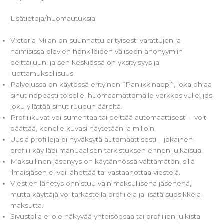
Lisätietoja/huomautuksia
Victoria Milan on suunnattu erityisesti varattujen ja
naimisissa olevien henkilöiden väliseen anonyymiin
deittailuun, ja sen keskiössä on yksityisyys ja
luottamuksellisuus.
Palvelussa on käytössä erityinen ”Paniikkinappi”, joka ohjaa
sinut nopeasti toiselle, huomaamattomalle verkkosivulle, jos
joku yllättää sinut ruudun ääreltä.
Profiilikuvat voi sumentaa tai peittää automaattisesti – voit
päättää, kenelle kuvasi näytetään ja milloin.
Uusia profiileja ei hyväksytä automaattisesti – jokainen
profiili käy läpi manuaalisen tarkistuksen ennen julkaisua.
Maksullinen jäsenyys on käytännössä välttämätön, sillä
ilmaisjäsen ei voi lähettää tai vastaanottaa viestejä.
Viestien lähetys onnistuu vain maksullisena jäsenenä,
mutta käyttäjä voi tarkastella profiileja ja lisätä suosikkeja
maksutta.
Sivustolla ei ole näkyvää yhteisöosaa tai profiilien julkista