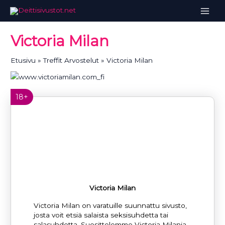
Siirry
sisältöön
Victoria Milan
Etusivu
Treffit Arvostelut
Victoria Milan
18+
Victoria Milan
Victoria Milan on varatuille suunnattu sivusto,
josta voit etsiä salaista seksisuhdetta tai
salasuhdetta. Suosittelemme Victoria Milania