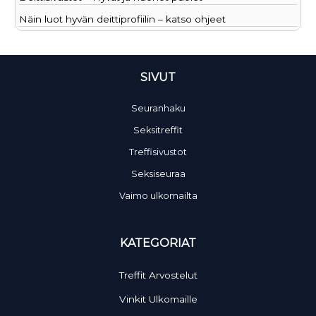
Näin luot hyvän deittiprofiilin – katso ohjeet
SIVUT
Seuranhaku
Seksitreffit
Treffisivustot
Seksiseuraa
Vaimo ulkomailta
KATEGORIAT
Treffit Arvostelut
Vinkit Ulkomaille