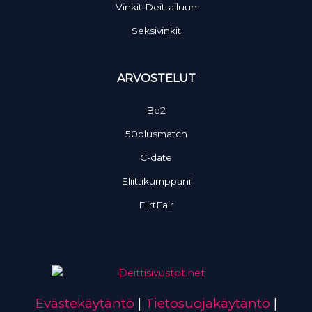
Vinkit Deittailuun
Seksivinkit
ARVOSTELUT
Be2
50plusmatch
C-date
Eliittikumppani
FlirtFair
Evästekäytäntö
|
Tietosuojakäytäntö
|