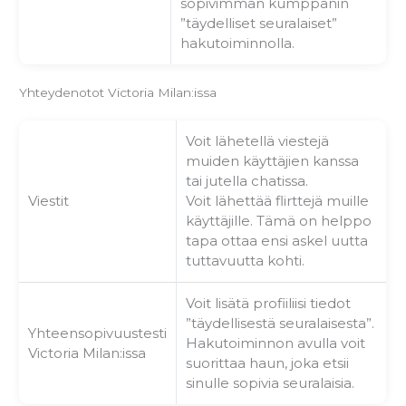
sopivimman kumppanin
”täydelliset seuralaiset”
hakutoiminnolla.
Yhteydenotot Victoria Milan:issa
Voit lähetellä viestejä
muiden käyttäjien kanssa
tai jutella chatissa.
Viestit
Voit lähettää flirttejä muille
käyttäjille. Tämä on helppo
tapa ottaa ensi askel uutta
tuttavuutta kohti.
Voit lisätä profiiliisi tiedot
”täydellisestä seuralaisesta”.
Yhteensopivuustesti
Hakutoiminnon avulla voit
Victoria Milan:issa
suorittaa haun, joka etsii
sinulle sopivia seuralaisia.