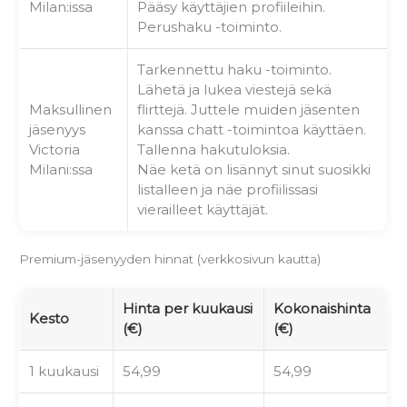
Milan:issa
Pääsy käyttäjien profiileihin.
Perushaku -toiminto.
Tarkennettu haku -toiminto.
Lähetä ja lukea viestejä sekä
Maksullinen
flirttejä. Juttele muiden jäsenten
jäsenyys
kanssa chatt -toimintoa käyttäen.
Victoria
Tallenna hakutuloksia.
Milani:ssa
Näe ketä on lisännyt sinut suosikki
listalleen ja näe profiilissasi
vierailleet käyttäjät.
Premium-jäsenyyden hinnat (verkkosivun kautta)
Hinta per kuukausi
Kokonaishinta
Kesto
(€)
(€)
1 kuukausi
54,99
54,99