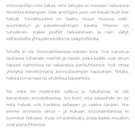
VictoriaMilan.com takaa, että tietojasi ei missään vaiheessa
ilmoiteta eteenpäin. Olet anonyymi juuri niin kauan kuin itse
haluat. Turvallisuutesi on taattu muun muassa web-
suunnitelun ja palvelinvalintojen kautta. Yhteisö on
turvallinen. Kaikki profiilit tarkastetaan ja näin vältyt
valheellisilta yhteydenotoilta tai valeprofiileilta.
Sinulla ei ole VictoriaMilanissa mikään kiire. Voit tutustua
rauhassa tuhansiin miehiin ja naisiin, jotka kaikki ovat sinun
tapaasi naimisissa tai vakavassa parisuhteessa. Voit ottaa
yhteyttä nimettömänä kiinnostavimpiin tapauksiin, flirtata,
hakea romanssia tai ehdottaa tapaamisia.
Se, mikä on mielestäsi sallitua ja haluttavaa, ei ole
kenenkään arvosteltavissa. Jos koet, että salasuhde on se
mitä haluat, voit hankkia sellaisen jo vaikka tänään. Me
emme arvostele sinua – ja kukaan VictoriaMilanissa ei
tuomitse tekojasi. Kyse on palvelusta, jossa kaikki muutkin
ovat parisuhteessa.