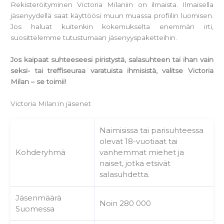
Rekisteröityminen Victoria Milaniin on ilmaista. Ilmaisella
jäsenyydellä saat käyttöösi muun muassa profiilin luomisen.
Jos haluat kuitenkin kokemukselta enemmän irti,
suosittelemme tutustumaan jäsenyyspaketteihin.
Jos kaipaat suhteeseesi piristystä, salasuhteen tai ihan vain
seksi- tai treffiseuraa varatuista ihmisistä, valitse Victoria
Milan – se toimii!
Victoria Milan:in jäsenet
Naimisissa tai parisuhteessa
olevat 18-vuotiaat tai
Kohderyhmä
vanhemmat miehet ja
naiset, jotka etsivät
salasuhdetta.
Jäsenmäärä
Noin 280 000
Suomessa