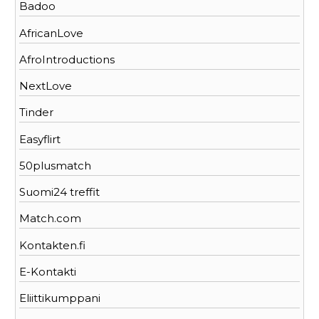
Badoo
AfricanLove
AfroIntroductions
NextLove
Tinder
Easyflirt
50plusmatch
Suomi24 treffit
Match.com
Kontakten.fi
E-Kontakti
Eliittikumppani