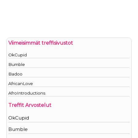
Viimeisimmät treffisivustot
OkCupid
Bumble
Badoo
AfricanLove
AfroIntroductions
Treffit Arvostelut
OkCupid
Bumble