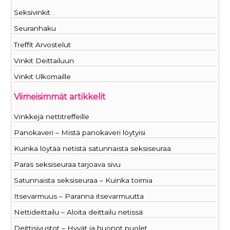
Seksivinkit
Seuranhaku
Treffit Arvostelut
Vinkit Deittailuun
Vinkit Ulkomaille
Viimeisimmät artikkelit
Vinkkejä nettitreffeille
Panokaveri – Mistä panokaveri löytyisi
Kuinka löytää netistä satunnaista seksiseuraa
Paras seksiseuraa tarjoava sivu
Satunnaista seksiseuraa – Kuinka toimia
Itsevarmuus – Paranna itsevarmuutta
Nettideittailu – Aloita deittailu netissä
Deittisivustot – Hyvät ja huonot puolet