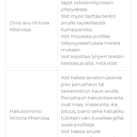
täytit rekisteröitymisen
yhteydessä.
Voit myös täyttää tiedot
Oma sivu Victoria
sinulle täydellisestä
Milan:issa
kumppanista.
Voit muokata profiilisi
näkyvyysasetuksia mielesi
mukaan.
Voit kirjoittaa lyhyen tekstin
itsestäsi ja siitä, mitä etsit.
Voit hakea sivuston jäseniä
joko perushaun tai
tarkennetun haun avulla.
Perushaun hakukriteereitä
ovat maa, maakunta, ikä,
Hakutoiminto
pituus, paino sekä haluatko
Victoria Milan:issa
tuloksiin vain kuvallisia ja/tai
uusia profiileja.
Voit hakea sinulle