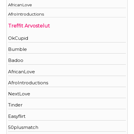
AfricanLove
AfroIntroductions
Treffit Arvostelut
OkCupid
Bumble
Badoo
AfricanLove
AfroIntroductions
NextLove
Tinder
Easyflirt
50plusmatch