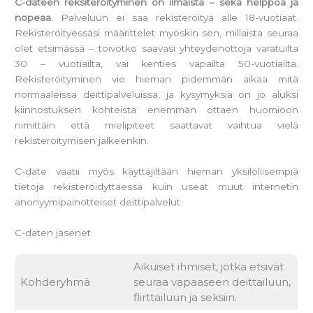
C-dateen reksiteröityminen on ilmaista – sekä helppoa ja
nopeaa.
Palveluun ei saa rekisteröityä alle 18-vuotiaat.
Rekisteröityessäsi määrittelet myöskin sen, millaista seuraa
olet etsimässä – toivotko saavasi yhteydenottoja varatuilta
30 – vuotiailta, vai kenties vapailta 50-vuotiailta.
Rekisteröityminen vie hieman pidemmän aikaa mitä
normaaleissa deittipalveluissa, ja kysymyksiä on jo aluksi
kiinnostuksen kohteista enemmän ottaen huomioon
nimittäin että mielipiteet saattavat vaihtua vielä
rekisteröitymisen jälkeenkin.
C-date vaatii myös käyttäjiltään hieman yksilöllisempiä
tietoja rekisteröidyttäessä kuin useat muut internetin
anonyymipainotteiset deittipalvelut.
C-daten jäsenet
Aikuiset ihmiset, jotka etsivät
Kohderyhmä
seuraa vapaaseen deittailuun,
flirttailuun ja seksiin.