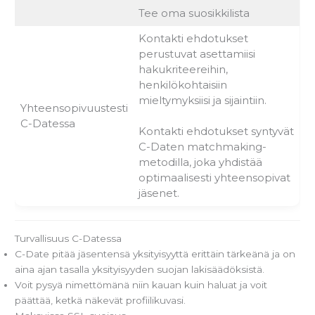
Tee oma suosikkilista
Kontakti ehdotukset
perustuvat asettamiisi
hakukriteereihin,
henkilökohtaisiin
mieltymyksiisi ja sijaintiin.
Yhteensopivuustesti
C-Datessa
Kontakti ehdotukset syntyvät
C-Daten matchmaking-
metodilla, joka yhdistää
optimaalisesti yhteensopivat
jäsenet.
Turvallisuus C-Datessa
C-Date pitää jäsentensä yksityisyyttä erittäin tärkeänä ja on
aina ajan tasalla yksityisyyden suojan lakisäädöksistä.
Voit pysyä nimettömänä niin kauan kuin haluat ja voit
päättää, ketkä näkevät profiilikuvasi.