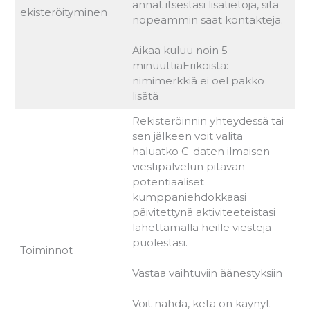
annat itsestäsi lisätietoja, sitä
ekisteröityminen
nopeammin saat kontakteja.
Aikaa kuluu noin 5
minuuttiaErikoista:
nimimerkkiä ei oel pakko
lisätä
Rekisteröinnin yhteydessä tai
sen jälkeen voit valita
haluatko C-daten ilmaisen
viestipalvelun pitävän
potentiaaliset
kumppaniehdokkaasi
päivitettynä aktiviteeteistasi
lähettämällä heille viestejä
puolestasi.
Toiminnot
Vastaa vaihtuviin äänestyksiin
Voit nähdä, ketä on käynyt