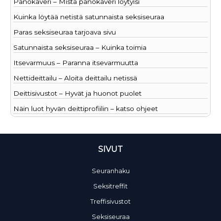
Panokaveri – Mistä panokaveri löytyisi
Kuinka löytää netistä satunnaista seksiseuraa
Paras seksiseuraa tarjoava sivu
Satunnaista seksiseuraa – Kuinka toimia
Itsevarmuus – Paranna itsevarmuutta
Nettideittailu – Aloita deittailu netissä
Deittisivustot – Hyvät ja huonot puolet
Näin luot hyvän deittiprofiilin – katso ohjeet
SIVUT
Seuranhaku
Seksitreffit
Treffisivustot
Seksiseuraa