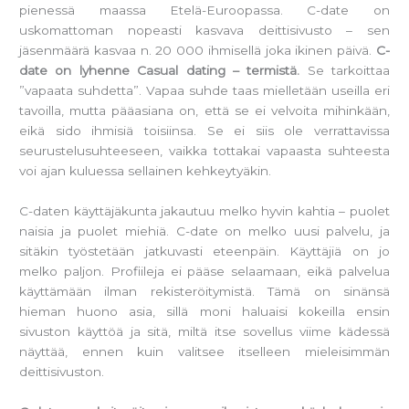
pienessä maassa Etelä-Euroopassa. C-date on
uskomattoman nopeasti kasvava deittisivusto – sen
jäsenmäärä kasvaa n. 20 000 ihmisellä joka ikinen päivä.
C-
date on lyhenne Casual dating – termistä.
Se tarkoittaa
”vapaata suhdetta”. Vapaa suhde taas mielletään useilla eri
tavoilla, mutta pääasiana on, että se ei velvoita mihinkään,
eikä sido ihmisiä toisiinsa. Se ei siis ole verrattavissa
seurustelusuhteeseen, vaikka tottakai vapaasta suhteesta
voi ajan kuluessa sellainen kehkeytyäkin.
C-daten käyttäjäkunta jakautuu melko hyvin kahtia – puolet
naisia ja puolet miehiä. C-date on melko uusi palvelu, ja
sitäkin työstetään jatkuvasti eteenpäin. Käyttäjiä on jo
melko paljon. Profiileja ei pääse selaamaan, eikä palvelua
käyttämään ilman rekisteröitymistä. Tämä on sinänsä
hieman huono asia, sillä moni haluaisi kokeilla ensin
sivuston käyttöä ja sitä, miltä itse sovellus viime kädessä
näyttää, ennen kuin valitsee itselleen mieleisimmän
deittisivuston.