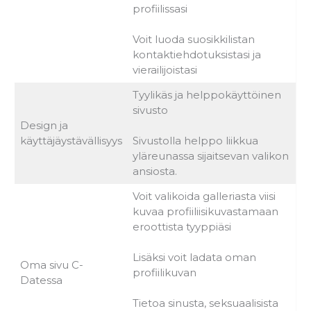
profiilissasi
Voit luoda suosikkilistan
kontaktiehdotuksistasi ja
vierailijoistasi
Tyylikäs ja helppokäyttöinen
sivusto
Design ja
käyttäjäystävällisyys
Sivustolla helppo liikkua
yläreunassa sijaitsevan valikon
ansiosta.
Voit valikoida galleriasta viisi
kuvaa profiiliisikuvastamaan
eroottista tyyppiäsi
Lisäksi voit ladata oman
Oma sivu C-
profiilikuvan
Datessa
Tietoa sinusta, seksuaalisista