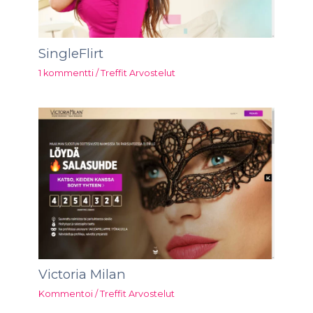
SingleFlirt
1 kommentti
/
Treffit Arvostelut
Victoria Milan
Kommentoi
/
Treffit Arvostelut