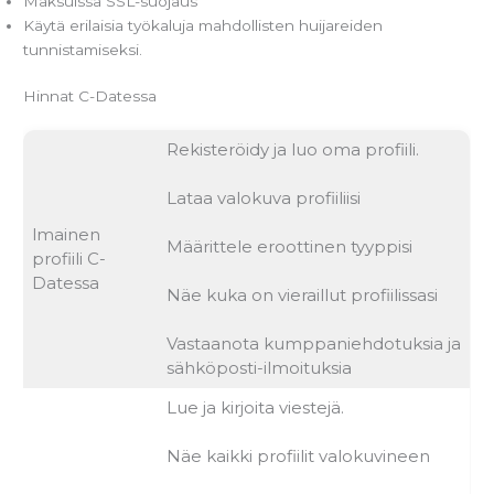
Maksuissa SSL-suojaus
Käytä erilaisia työkaluja mahdollisten huijareiden
tunnistamiseksi.
Hinnat C-Datessa
Rekisteröidy ja luo oma profiili.
Lataa valokuva profiiliisi
lmainen
Määrittele eroottinen tyyppisi
profiili C-
Datessa
Näe kuka on vieraillut profiilissasi
Vastaanota kumppaniehdotuksia ja
sähköposti-ilmoituksia
Lue ja kirjoita viestejä.
Näe kaikki profiilit valokuvineen