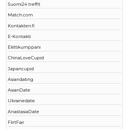
Suomi24 treffit
Match.com
Kontakten.fi
E-Kontakti
Eliittikumppani
ChinaLoveCupid
Japancupid
Asiandating
AsianDate
Ukrainedate
AnastasiaDate
FlirtFair