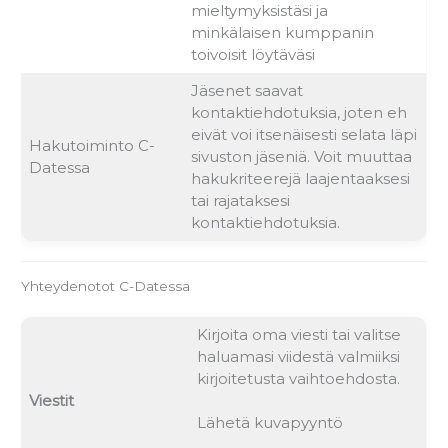
mieltymyksistäsi ja
minkälaisen kumppanin
toivoisit löytäväsi
Jäsenet saavat
kontaktiehdotuksia, joten eh
eivät voi itsenäisesti selata läpi
Hakutoiminto C-
sivuston jäseniä. Voit muuttaa
Datessa
hakukriteerejä laajentaaksesi
tai rajataksesi
kontaktiehdotuksia.
Yhteydenotot C-Datessa
Kirjoita oma viesti tai valitse
haluamasi viidestä valmiiksi
kirjoitetusta vaihtoehdosta.
Viestit
Lähetä kuvapyyntö