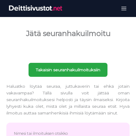
Siirry
sisältöön
Jätä seuranhakuilmoitu
Takaisin seuranhakuilmoituksiin
Haluatko löytää seuraa, juttukaverin tai ehkä jotain
vakavampaa? Tällä sivulla voit jättää oman
seuranhakuilmoituksesi helposti ja täysin ilmaiseksi. Kirjoita
lyhyesti kuka olet, mistä olet ja millaista seuraa etsit. Hyvä
ilmoitus auttaa samanhenkisiä ihmisiä löytämään sinut.
Nimesi tai ilmoituksen otsikko