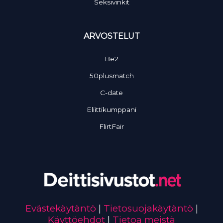
Seksivinkit
ARVOSTELUT
Be2
50plusmatch
C-date
Eliittikumppani
FlirtFair
Evästekäytäntö
|
Tietosuojakäytäntö
|
Käyttöehdot
|
Tietoa meistä