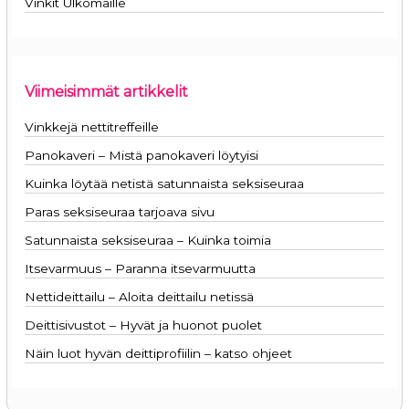
Vinkit Ulkomaille
Viimeisimmät artikkelit
Vinkkejä nettitreffeille
Panokaveri – Mistä panokaveri löytyisi
Kuinka löytää netistä satunnaista seksiseuraa
Paras seksiseuraa tarjoava sivu
Satunnaista seksiseuraa – Kuinka toimia
Itsevarmuus – Paranna itsevarmuutta
Nettideittailu – Aloita deittailu netissä
Deittisivustot – Hyvät ja huonot puolet
Näin luot hyvän deittiprofiilin – katso ohjeet