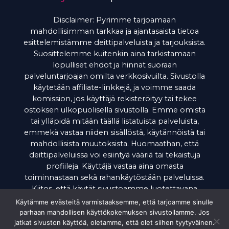
Disclaimer: Pyrimme tarjoamaan
mahdollisimman tarkkaa ja ajantasaista tietoa
esittelemistämme deittipalveluista ja tarjouksista.
Suosittelemme kuitenkin aina tarkistamaan
lopulliset ehdot ja hinnat suoraan
palveluntarjoajan omilta verkkosivuilta. Sivustolla
käytetään affiliate-linkkejä, ja voimme saada
komission, jos käyttäjä rekisteröityy tai tekee
ostoksen ulkopuolisella sivustolla. Emme omista
tai ylläpidä mitään täällä listatuista palveluista,
emmekä vastaa niiden sisällöstä, käytännöistä tai
mahdollisista muutoksista. Huomaathan, että
deittipalveluissa voi esiintyä vääriä tai tekaistuja
profiileja. Käyttäjä vastaa aina omasta
toiminnastaan sekä rahankäytöstään palveluissa.
Kiitos, että käytät sivustoamme luotettavana
tietolähteenä.
Käytämme evästeitä varmistaaksemme, että tarjoamme sinulle
parhaan mahdollisen käyttökokemuksen sivustollamme. Jos
jatkat sivuston käyttöä, oletamme, että olet siihen tyytyväinen.
© 2026
Deittisivustot