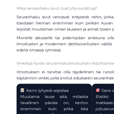
Miksi seuranhaku sivut ovat yhä suosittuja?
Seuranhaku sivut vetoavat erityisesti niihin, jotk
itsestään hieman enemmän kuin pelkän kuvan ja
kirjoitat muutaman oman lauseen ja annat toisen p
Monelle aikuiselle tai pidempään sinkkuna oll
ilmoitusten ja modernien deittisovellusten välillä
edetä omassa rytmissä.
Vinkkejä hyvän seuranhakuilmoituksen kirjoittami
Ilmoituksen ei tarvitse olla täydellinen tai ru
käytännön vinkki, joilla erotut edukseen seuranhaku 
Kerro lyhyesti arjestasi
Sano s
Muutama lause siitä, millaista
Etsitkö
tavallinen päiväsi on, kertoo
matkas
enemmän kuin pitkä lista
juttuse