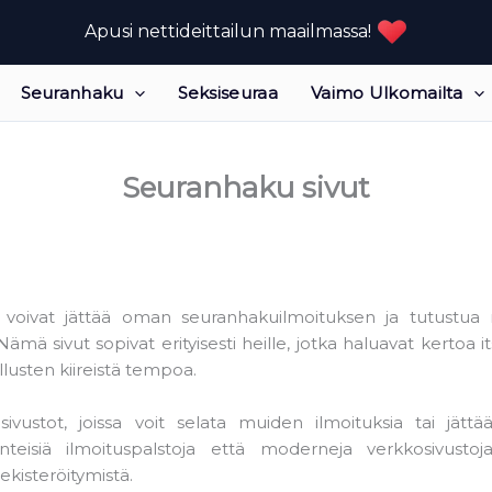
Apusi nettideittailun maailmassa!
Seuranhaku
Seksiseuraa
Vaimo Ulkomailta
Seuranhaku sivut
ät voivat jättää oman seuranhakuilmoituksen ja tutustua
mä sivut sopivat erityisesti heille, jotka haluavat kertoa i
llusten kiireistä tempoa.
ivustot, joissa voit selata muiden ilmoituksia tai jätt
eisiä ilmoituspalstoja että moderneja verkkosivustoja,
ekisteröitymistä.