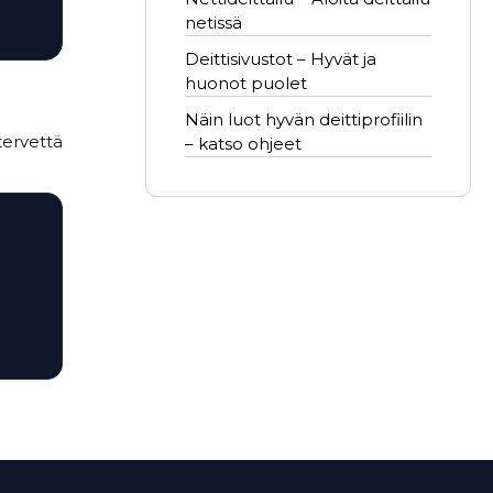
netissä
Deittisivustot – Hyvät ja
huonot puolet
Näin luot hyvän deittiprofiilin
tervettä
– katso ohjeet