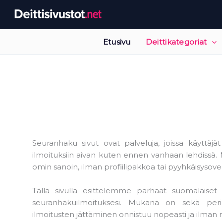
Siirry
sisältöön
Etusivu
Deittikategoriat
Seuranhaku sivut ovat palveluja, joissa käyttäj
ilmoituksiin aivan kuten ennen vanhaan lehdissä. Nä
omin sanoin, ilman profiilipakkoa tai pyyhkäisysove
Tällä sivulla esittelemme parhaat suomalaiset s
seuranhakuilmoituksesi. Mukana on sekä perint
ilmoitusten jättäminen onnistuu nopeasti ja ilman r