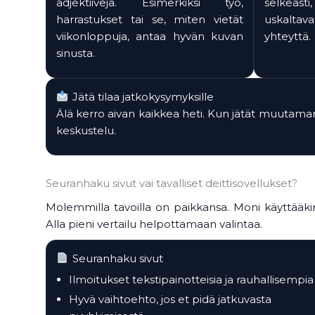
adjektiiveja. Esimerkiksi työ,
selkeäst
harrastukset tai se, miten vietät
uskalta
viikonloppuja, antaa hyvän kuvan
yhteyttä.
sinusta.
Jätä tilaa jatkokysymyksille
Älä kerro aivan kaikkea heti. Kun jätät muutaman 
keskustelu.
Seuranhaku sivut vai tavalliset deittisovellukset?
Molemmilla tavoilla on paikkansa. Moni käyttääkin 
Alla pieni vertailu helpottamaan valintaa.
Seuranhaku sivut
Ilmoitukset tekstipainotteisia ja rauhallisempia
Hyvä vaihtoehto, jos et pidä jatkuvasta