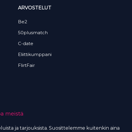
ARVOSTELUT
Be2
50plusmatch
C-date
Eliittikumppani
FlirtFair
oa meistä
uista ja tarjouksista. Suosittelemme kuitenkin aina