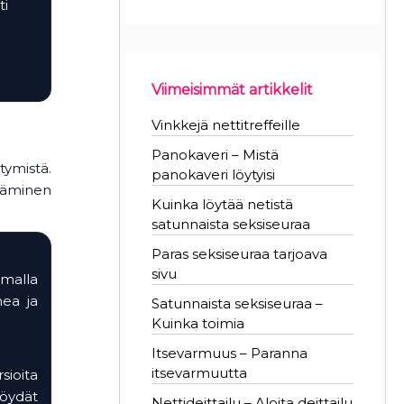
ti
Viimeisimmät artikkelit
Vinkkejä nettitreffeille
Panokaveri – Mistä
tymistä.
panokaveri löytyisi
ttäminen
Kuinka löytää netistä
satunnaista seksiseuraa
Paras seksiseuraa tarjoava
sivu
omalla
mea ja
Satunnaista seksiseuraa –
Kuinka toimia
Itsevarmuus – Paranna
itsevarmuutta
sioita
löydät
Nettideittailu – Aloita deittailu