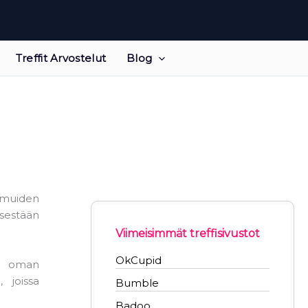
Treffit Arvostelut
Blog
 muiden
tsestään
Viimeisimmät treffisivustot
OkCupid
ää oman
 joissa
Bumble
Badoo