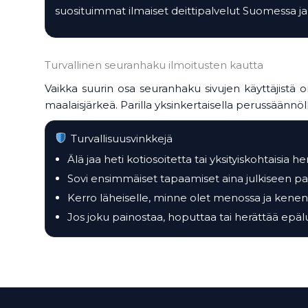
suosituimmat ilmaiset deittipalvelut Suomessa ja
Turvallinen seuranhaku ilmoitusten kautta
Vaikka suurin osa seuranhaku sivujen käyttäjistä on 
maalaisjärkeä. Parilla yksinkertaisella perussään
Turvallisuusvinkkejä
Älä jaa heti kotiosoitetta tai yksityiskohtaisia he
Sovi ensimmäiset tapaamiset aina julkiseen p
Kerro läheiselle, minne olet menossa ja kene
Jos joku painostaa, hoputtaa tai herättää epä