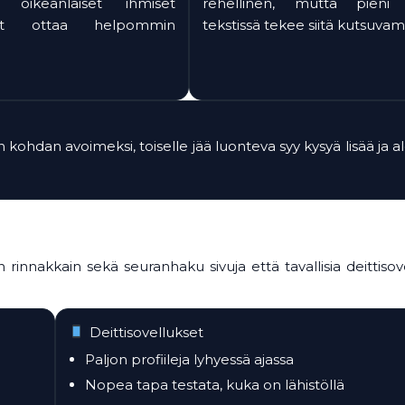
i, oikeanlaiset ihmiset
rehellinen, mutta pieni 
vat ottaa helpommin
tekstissä tekee siitä kutsuva
kohdan avoimeksi, toiselle jää luonteva syy kysyä lisää ja al
rinnakkain sekä seuranhaku sivuja että tavallisia deittisove
Deittisovellukset
Paljon profiileja lyhyessä ajassa
Nopea tapa testata, kuka on lähistöllä