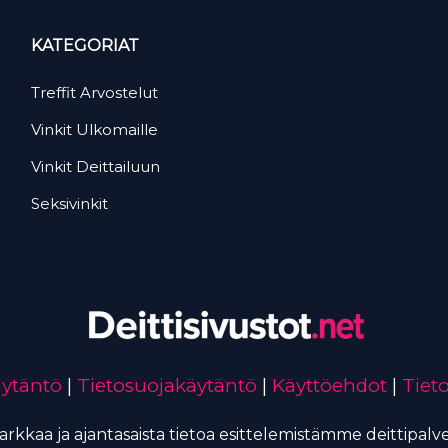
KATEGORIAT
Treffit Arvostelut
Vinkit Ulkomaille
Vinkit Deittailuun
Seksivinkit
äytäntö
|
Tietosuojakäytäntö
|
Käyttöehdot
|
Tiet
kaa ja ajantasaista tietoa esittelemistämme deittipalvel