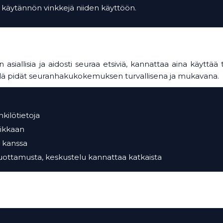
 käytännön vinkkejä niiden käyttöön.
asiallisia ja aidosti seuraa etsiviä, kannattaa aina käyttää 
nöllä pidät seuranhakukokemuksen turvallisena ja mukavana.
nkilötietoja
aikkaan
n kanssa
luottamusta, keskustelu kannattaa katkaista