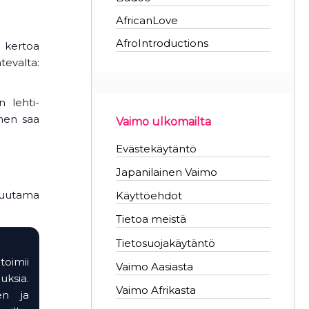
AfricanLove
AfroIntroductions
t kertoa
evalta:
 lehti-
inen saa
Vaimo ulkomailta
Evästekäytäntö
Japanilainen Vaimo
 muutama
Käyttöehdot
Tietoa meistä
Tietosuojakäytäntö
oimii
Vaimo Aasiasta
uksia.
Vaimo Afrikasta
nen ja