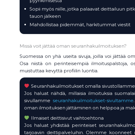
pyyhkimisestä
Sopii myös niille, jotka palaavat deittailuun pit
tauon jälkeen
Mahdollistaa pidemmät, harkitummat viestit
Missä voit jättää oman seuranhakuilmoituksen?
Suomessa on yhä useita sivuja, joilla voi jättää 
Osa niistä on perinteisempiä ilmoituspalstoja, 
muistuttaa kevyttä profiilin luontia.
Seuranhakuilmoitukset omalla sivustollamm
Jos haluat nähdä, millaisia ilmoituksia suomalais
sivullamme
seuranhakuilmoitukset-sivultamme
oman ilmoituksen jättäminen on helppoa ja mak
Ilmaiset deittisivut vaihtoehtona
Jos haluat yhdistää perinteiset seuranhakuilmoi
tarjoaviin deittipalveluihin. Olemme koonneet n