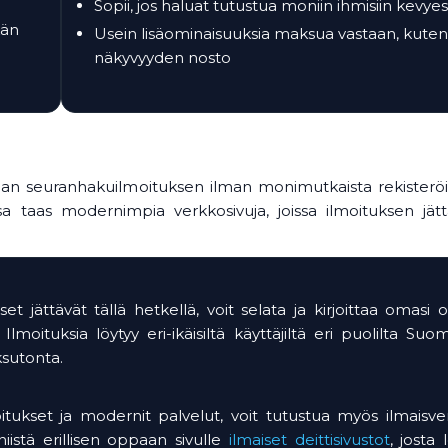
Sopii, jos haluat tutustua moniin ihmisiin kevyes
kän
Usein lisäominaisuuksia maksua vastaan, kuten
näkyvyyden nosto
oman seuranhakuilmoituksen ilman monimutkaista rekisteröi
osa taas modernimpia verkkosivuja, joissa ilmoituksen jä
e
et jättävät tällä hetkellä, voit selata ja kirjoittaa omasi 
. Ilmoituksia löytyy eri-ikäisiltä käyttäjiltä eri puolilta Suo
sutonta.
tukset ja modernit palvelut, voit tutustua myös ilmaisver
iistä erillisen oppaan sivulle
ilmaiset deittisivustot
, josta 