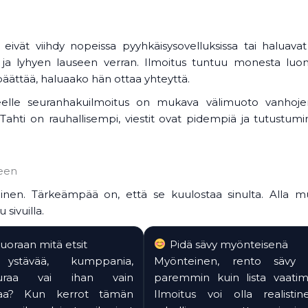
a eivät viihdy nopeissa pyyhkäisysovelluksissa tai haluava
 lyhyen lauseen verran. Ilmoitus tuntuu monesta luont
äättää, haluaako hän ottaa yhteyttä.
eelle seuranhakuilmoitus on mukava välimuoto vanhojen
. Tahti on rauhallisempi, viestit ovat pidempiä ja tutustum
seen
nollinen. Tärkeämpää on, että se kuulostaa sinulta. Alla
sivuilla.
uoraan mitä etsit
Pidä sävy myönteisenä
 ystävää, kumppania,
Myönteinen, rento sävy t
euraa vai ihan vain
paremmin kuin lista vaatim
uraa? Kun kerrot tämän
Ilmoitus voi olla realisti