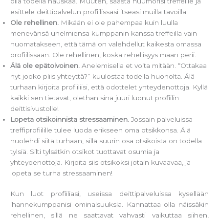
olla todella hauskaa. Muuten, säästä huumorisi treffeille ja
esittele deittipalvelun profiilissasi itseäsi muilla tavoilla.
Ole rehellinen.
Mikään ei ole pahempaa kuin luulla
menevänsä unelmiensa kumppanin kanssa treffeilla vain
huomatakseen, että tämä on valehdellut kaikesta omassa
profiilissaan. Ole rehellinen, koska rehellisyys maan perii.
Älä ole epätoivoinen.
Anelemisella et voita mitään. “Ottakaa
nyt jooko pliis yhteyttä?” kuulostaa todella huonolta. Älä
turhaan kirjoita profiiliisi, että odottelet yhteydenottoja. Kyllä
kaikki sen tietävät, olethan sinä juuri luonut profiilin
deittisivustolle!
Lopeta otsikoinnista stressaaminen.
Jossain palveluissa
treffiprofiilille tulee luoda erikseen oma otsikkonsa. Älä
huolehdi siitä turhaan, sillä suurin osa otsikoista on todella
tylsiä. Silti tylsätkin otsikot tuottavat osumia ja
yhteydenottoja. Kirjoita siis otsikoksi jotain kuvaavaa, ja
lopeta se turha stressaaminen!
Kun luot profiiliasi, useissa deittipalveluissa kysellään
ihannekumppanisi ominaisuuksia. Kannattaa olla näissäkin
rehellinen, sillä ne saattavat vahvasti vaikuttaa siihen,