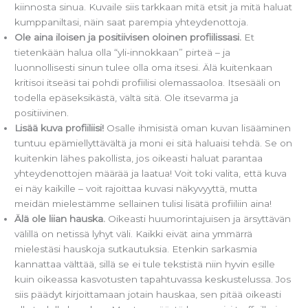
kiinnosta sinua. Kuvaile siis tarkkaan mitä etsit ja mitä haluat
kumppaniltasi, näin saat parempia yhteydenottoja.
Ole aina iloisen ja positiivisen oloinen profiilissasi.
Et
tietenkään halua olla “yli-innokkaan” pirteä – ja
luonnollisesti sinun tulee olla oma itsesi. Älä kuitenkaan
kritisoi itseäsi tai pohdi profiilisi olemassaoloa. Itsesääli on
todella epäseksikästä, vältä sitä. Ole itsevarma ja
positiivinen.
Lisää kuva profiiliisi!
Osalle ihmisistä oman kuvan lisääminen
tuntuu epämiellyttävältä ja moni ei sitä haluaisi tehdä. Se on
kuitenkin lähes pakollista, jos oikeasti haluat parantaa
yhteydenottojen määrää ja laatua! Voit toki valita, että kuva
ei näy kaikille – voit rajoittaa kuvasi näkyvyyttä, mutta
meidän mielestämme sellainen tulisi lisätä profiiliin aina!
Älä ole liian hauska.
Oikeasti huumorintajuisen ja ärsyttävän
välillä on netissä lyhyt väli. Kaikki eivät aina ymmärrä
mielestäsi hauskoja sutkautuksia. Etenkin sarkasmia
kannattaa välttää, sillä se ei tule tekstistä niin hyvin esille
kuin oikeassa kasvotusten tapahtuvassa keskustelussa. Jos
siis päädyt kirjoittamaan jotain hauskaa, sen pitää oikeasti