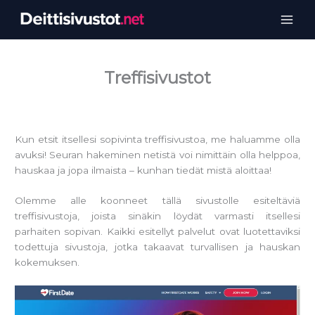
Siirry
sisältöön
Treffisivustot
Kun etsit itsellesi sopivinta treffisivustoa, me haluamme olla
avuksi! Seuran hakeminen netistä voi nimittäin olla helppoa,
hauskaa ja jopa ilmaista – kunhan tiedät mistä aloittaa!
Olemme alle koonneet tällä sivustolle esiteltäviä
treffisivustoja, joista sinäkin löydät varmasti itsellesi
parhaiten sopivan. Kaikki esitellyt palvelut ovat luotettaviksi
todettuja sivustoja, jotka takaavat turvallisen ja hauskan
kokemuksen.