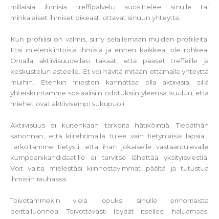
millaisia ihmisiä treffipalvelu suosittelee sinulle tai
minkälaiset ihmiset oikeasti ottavat sinuun yhteyttä.
Kun profiilisi on valmis, siirry selailemaan muiden profiileita.
Etsi mielenkiintoisia ihmisiä ja ennen kaikkea, ole rohkea!
Omalla aktiivisuudellasi takaat, että pääset treffeille ja
keskustelun asteelle. Et voi hävitä mitään ottamalla yhteyttä
muihin. Etenkin miesten kannattaa olla aktiivisia, sillä
yhteiskuntamme sosiaalisiin odotuksiin yleensä kuuluu, että
miehet ovat aktiivisempi sukupuoli.
Aktiivisuus ei kuitenkaan tarkoita hätiköintiä. Tiedäthän
sanonnan, että kiirehtimällä tulee vain tietynlaisia lapsia…
Tarkoitamme tietysti, että ihan jokaiselle vastaantulevalle
kumppanikandidaatille ei tarvitse lähettää yksityisviestiä.
Voit valita mielestäsi kiinnostavimmat päältä ja tutustua
ihmisiin rauhassa.
Toivotammekin vielä lopuksi sinulle erinomaista
deittailuonnea! Toivottavasti löydät itsellesi haluamaasi