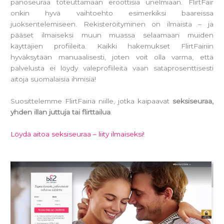
panoseuraa toteuttamaan eroottisia unelmiaan. FlirtFair
onkin hyvä vaihtoehto esimerkiksi baareissa
juoksentelemiseen. Rekisteröityminen on ilmaista – ja
pääset ilmaiseksi muun muassa selaamaan muiden
käyttäjien profiileita. Kaikki hakemukset FlirtFairiin
hyväksytään manuaalisesti, joten voit olla varma, että
palvelusta ei löydy valeprofiileita vaan sataprosenttisesti
aitoja suomalaisia ihmisiä!
Suosittelemme FlirtFairiä niille, jotka kaipaavat
seksiseuraa,
yhden illan juttuja tai flirttailua
.
Löydä aitoa seksiseuraa – liity ilmaiseksi!