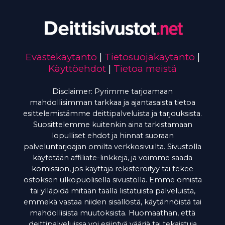
Evästekäytäntö
|
Tietosuojakäytäntö
|
Käyttöehdot
|
Tietoa meistä
Disclaimer: Pyrimme tarjoamaan
mahdollisimman tarkkaa ja ajantasaista tietoa
esittelemistämme deittipalveluista ja tarjouksista.
Suosittelemme kuitenkin aina tarkistamaan
lopulliset ehdot ja hinnat suoraan
palveluntarjoajan omilta verkkosivuilta. Sivustolla
käytetään affiliate-linkkejä, ja voimme saada
komission, jos käyttäjä rekisteröityy tai tekee
ostoksen ulkopuolisella sivustolla. Emme omista
tai ylläpidä mitään täällä listatuista palveluista,
emmekä vastaa niiden sisällöstä, käytännöistä tai
mahdollisista muutoksista. Huomaathan, että
deittipalveluissa voi esiintyä vääriä tai tekaistuja