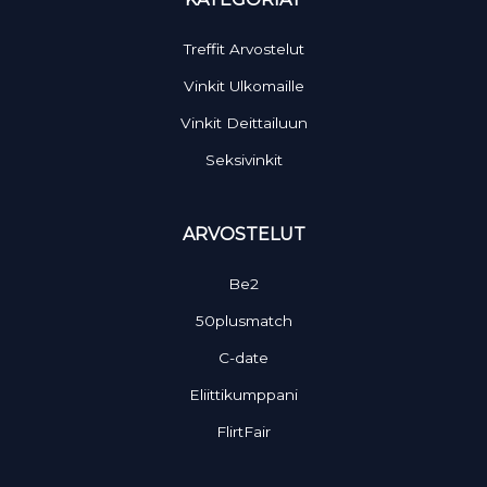
Treffit Arvostelut
Vinkit Ulkomaille
Vinkit Deittailuun
Seksivinkit
ARVOSTELUT
Be2
50plusmatch
C-date
Eliittikumppani
FlirtFair