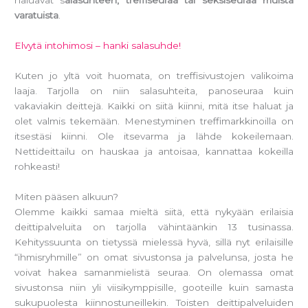
haluavat s
alasuhteen, treffiseuraa tai seksiseuraa muista
varatuista
.
Elvytä intohimosi – hanki salasuhde!
Kuten jo yltä voit huomata, on treffisivustojen valikoima
laaja. Tarjolla on niin salasuhteita, panoseuraa kuin
vakaviakin deittejä. Kaikki on siitä kiinni, mitä itse haluat ja
olet valmis tekemään. Menestyminen treffimarkkinoilla on
itsestäsi kiinni. Ole itsevarma ja lähde kokeilemaan.
Nettideittailu on hauskaa ja antoisaa, kannattaa kokeilla
rohkeasti!
Miten pääsen alkuun?
Olemme kaikki samaa mieltä siitä, että nykyään erilaisia
deittipalveluita on tarjolla vähintäänkin 13 tusinassa.
Kehityssuunta on tietyssä mielessä hyvä, sillä nyt erilaisille
“ihmisryhmille” on omat sivustonsa ja palvelunsa, josta he
voivat hakea samanmielistä seuraa. On olemassa omat
sivustonsa niin yli viisikymppisille, gooteille kuin samasta
sukupuolesta kiinnostuneillekin. Toisten deittipalveluiden