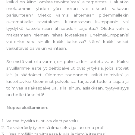
kaikki on kiinni omista tavoitteistasi ja tarpeistasi. Haluatko
mieluummin yhden yön heilan vai oikeasti vakavan
parisuhteen? Oletko valmis lähtemään pidemmällekin
automatkalle tavataksesi kiinnostavan kumppanin vai
tyydytkö katselemaan lähiseudun tarjontaa? Oletko valmis
maksamaan hieman rahaa löytääksesi unelmakumppanisi
vai onko raha sinulle kaikki kaikessa? Nämä kaikki seikat
vaikuttavat palvelun valintaan.
Se mistä voit olla varma, on palveluiden luotettavuus. Kaikki
sivuillamme esitellyt deittipalvelut ovat yrityksiä, joita sitovat
lait ja säädökset. Olemme todenneet kaikki toimiviksi ja
luotettaviksi. Useimmat palveluista tarjoavat todella laajaa ja
toimivaa asiakaspalvelua, sillä sinun, asiakkaan, tyytyväisyys
on heille tärkeintä!
Nopea aloittaminen:
Valitse hyvältä tuntuva deittipalvelu.
Rekisteröidy (yleensä ilmaiseksi) ja luo oma profiili.
Lisää profiiliin tarvittaessa kuvia ja tietoja itsestäsi.