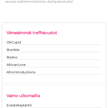
seuraa esittelemistämme deittipalveluista!
Viimeisimmät treffisivustot
OkCupid
Bumble
Badoo
AfricanLove
AfroIntroductions
Vaimo ulkomailta
Evästekäytäntö