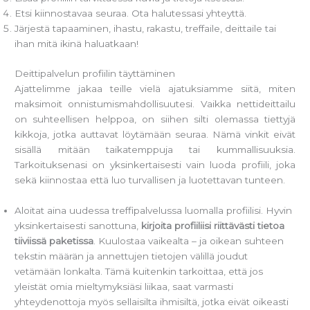
Etsi kiinnostavaa seuraa. Ota halutessasi yhteyttä.
Järjestä tapaaminen, ihastu, rakastu, treffaile, deittaile tai
ihan mitä ikinä haluatkaan!
Deittipalvelun profiilin täyttäminen
Ajattelimme jakaa teille vielä ajatuksiamme siitä, miten
maksimoit onnistumismahdollisuutesi. Vaikka nettideittailu
on suhteellisen helppoa, on siihen silti olemassa tiettyjä
kikkoja, jotka auttavat löytämään seuraa. Nämä vinkit eivät
sisällä mitään taikatemppuja tai kummallisuuksia.
Tarkoituksenasi on yksinkertaisesti vain luoda profiili, joka
sekä kiinnostaa että luo turvallisen ja luotettavan tunteen.
Aloitat aina uudessa treffipalvelussa luomalla profiilisi. Hyvin
yksinkertaisesti sanottuna,
kirjoita profiiliisi riittävästi tietoa
tiiviissä paketissa
. Kuulostaa vaikealta – ja oikean suhteen
tekstin määrän ja annettujen tietojen välillä joudut
vetämään lonkalta. Tämä kuitenkin tarkoittaa, että jos
yleistät omia mieltymyksiäsi liikaa, saat varmasti
yhteydenottoja myös sellaisilta ihmisiltä, jotka eivät oikeasti