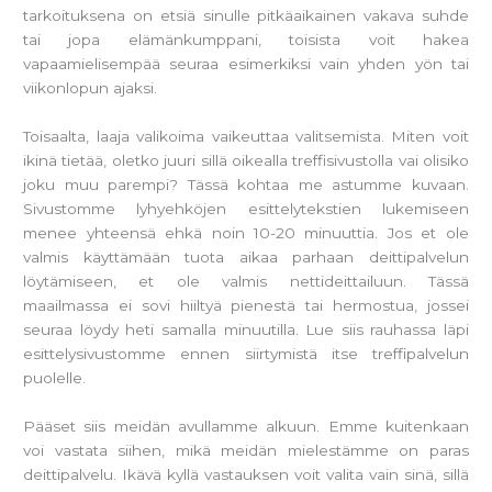
tarkoituksena on etsiä sinulle pitkäaikainen vakava suhde
tai jopa elämänkumppani, toisista voit hakea
vapaamielisempää seuraa esimerkiksi vain yhden yön tai
viikonlopun ajaksi.
Toisaalta, laaja valikoima vaikeuttaa valitsemista. Miten voit
ikinä tietää, oletko juuri sillä oikealla treffisivustolla vai olisiko
joku muu parempi? Tässä kohtaa me astumme kuvaan.
Sivustomme lyhyehköjen esittelytekstien lukemiseen
menee yhteensä ehkä noin 10-20 minuuttia. Jos et ole
valmis käyttämään tuota aikaa parhaan deittipalvelun
löytämiseen, et ole valmis nettideittailuun. Tässä
maailmassa ei sovi hiiltyä pienestä tai hermostua, jossei
seuraa löydy heti samalla minuutilla. Lue siis rauhassa läpi
esittelysivustomme ennen siirtymistä itse treffipalvelun
puolelle.
Pääset siis meidän avullamme alkuun. Emme kuitenkaan
voi vastata siihen, mikä meidän mielestämme on paras
deittipalvelu. Ikävä kyllä vastauksen voit valita vain sinä, sillä