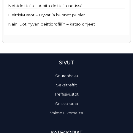
Nettideittailu – Aloita deittailu netissä
Deittisivustot – Hyvät ja huonot puolet
Näin luot hyvän deittiprofiilin – katso ohjeet
SIVUT
Seuranhaku
Seksitreffit
Treffisivustot
Seksiseuraa
Vaimo ulkomailta
KATEGORIAT