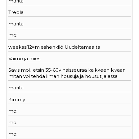
marita
Trebla
marita
moi
weekasi12=mieshenkilö Uudeltamaalta
Vaimo ja mies
Savis moi.. etsin 35-60v naisseuraa kaikkeen kivaan
mitän voi tehdä ilman housuja ja housut jalassa.
marita
Kimmy
moi
moi
moi