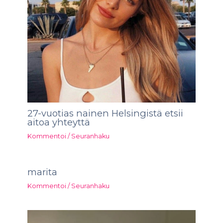
27-vuotias nainen Helsingistä etsii
aitoa yhteyttä
Kommentoi
/
Seuranhaku
marita
Kommentoi
/
Seuranhaku