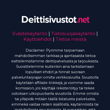
Evästekäytäntö
|
Tietosuojakäytäntö
|
Käyttöehdot
|
Tietoa meistä
Disclaimer: Pyrimme tarjoamaan
mahdollisimman tarkkaa ja ajantasaista tietoa
esittelemistämme deittipalveluista ja tarjouksista.
Suosittelemme kuitenkin aina tarkistamaan
lopulliset ehdot ja hinnat suoraan
palveluntarjoajan omilta verkkosivuilta. Sivustolla
käytetään affiliate-linkkejä, ja voimme saada
komission, jos käyttäjä rekisteröityy tai tekee
ostoksen ulkopuolisella sivustolla. Emme omista
tai ylläpidä mitään täällä listatuista palveluista,
emmekä vastaa niiden sisällöstä, käytännöistä tai
mahdollisista muutoksista. Huomaathan, että