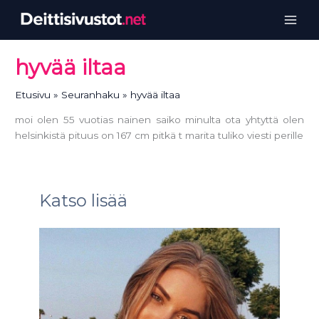
Siirry
sisältöön
hyvää iltaa
Etusivu
Seuranhaku
hyvää iltaa
moi olen 55 vuotias nainen saiko minulta ota yhtyttä olen
helsinkistä pituus on 167 cm pitkä t marita tuliko viesti perille
Katso lisää