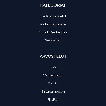
KATEGORIAT
Treffit Arvostelut
Vinkit Ulkomaille
Vinkit Deittailuun
Seksivinkit
ARVOSTELUT
Be2
50plusmatch
C-date
Eliittikumppani
FlirtFair