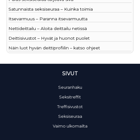
Satunnaista seksiseuraa – Kuinka toimia
Itsevarmuus – Paranna itsevarmuutta
Nettideittailu – Aloita deittailu netissä
Deittisivustot – Hyvät ja huonot puolet
Näin luot hyvän deittiprofiilin – katso ohjeet
SIVUT
Seuranhaku
Seksitreffit
Treffisivustot
Seksiseuraa
Vaimo ulkomailta