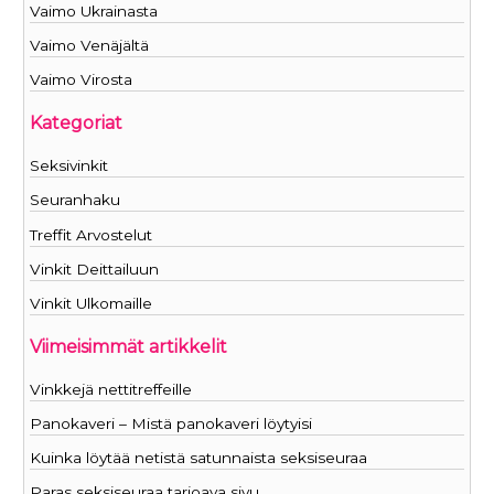
Vaimo Ukrainasta
Vaimo Venäjältä
Vaimo Virosta
Kategoriat
Seksivinkit
Seuranhaku
Treffit Arvostelut
Vinkit Deittailuun
Vinkit Ulkomaille
Viimeisimmät artikkelit
Vinkkejä nettitreffeille
Panokaveri – Mistä panokaveri löytyisi
Kuinka löytää netistä satunnaista seksiseuraa
Paras seksiseuraa tarjoava sivu