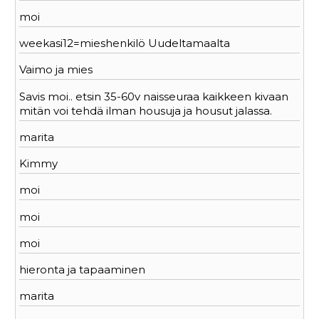
moi
weekasi12=mieshenkilö Uudeltamaalta
Vaimo ja mies
Savis moi.. etsin 35-60v naisseuraa kaikkeen kivaan
mitän voi tehdä ilman housuja ja housut jalassa.
marita
Kimmy
moi
moi
moi
hieronta ja tapaaminen
marita