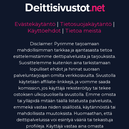
Evästekäytäntö
|
Tietosuojakäytäntö
|
Käyttöehdot
|
Tietoa meistä
Disclaimer: Pyrimme tarjoamaan
mahdollisimman tarkkaa ja ajantasaista tietoa
esittelemistämme deittipalveluista ja tarjouksista.
Suosittelemme kuitenkin aina tarkistamaan
lopulliset ehdot ja hinnat suoraan
palveluntarjoajan omilta verkkosivuilta. Sivustolla
käytetään affiliate-linkkejä, ja voimme saada
komission, jos käyttäjä rekisteröityy tai tekee
ostoksen ulkopuolisella sivustolla. Emme omista
tai ylläpidä mitään täällä listatuista palveluista,
emmekä vastaa niiden sisällöstä, käytännöistä tai
mahdollisista muutoksista. Huomaathan, että
deittipalveluissa voi esiintyä vääriä tai tekaistuja
profiileja. Käyttäjä vastaa aina omasta