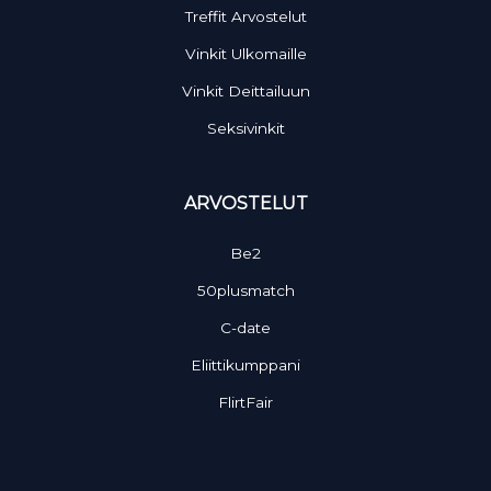
Treffit Arvostelut
Vinkit Ulkomaille
Vinkit Deittailuun
Seksivinkit
ARVOSTELUT
Be2
50plusmatch
C-date
Eliittikumppani
FlirtFair