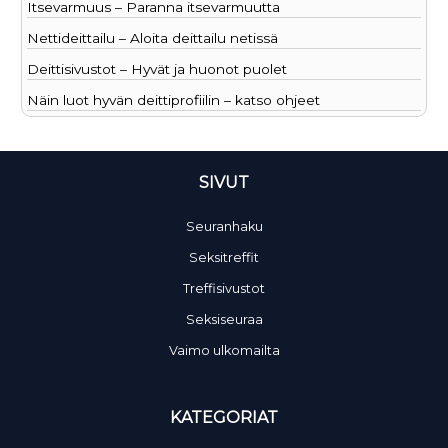
Itsevarmuus – Paranna itsevarmuutta
Nettideittailu – Aloita deittailu netissä
Deittisivustot – Hyvät ja huonot puolet
Näin luot hyvän deittiprofiilin – katso ohjeet
SIVUT
Seuranhaku
Seksitreffit
Treffisivustot
Seksiseuraa
Vaimo ulkomailta
KATEGORIAT