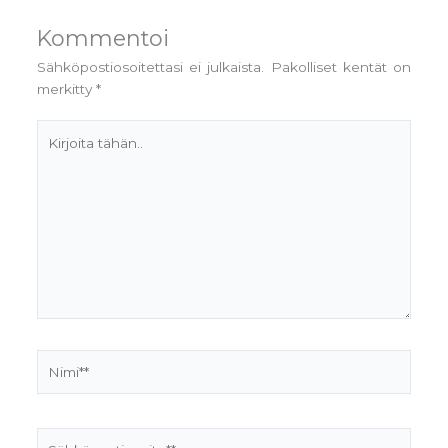
Kommentoi
Sähköpostiosoitettasi ei julkaista.
Pakolliset kentät on
merkitty
*
Kirjoita
tähän..
Nimi**
Sähköpostiosoite**