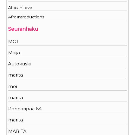
AfricanLove
AfroIntroductions
Seuranhaku
MOI
Maija
Autokuski
marita
moi
marita
Ponnaripää 64
marita
MARITA