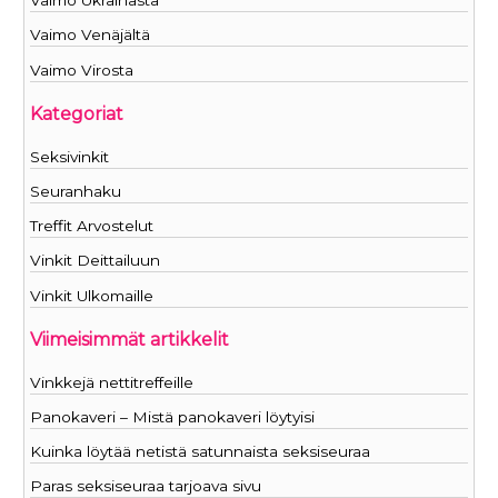
Vaimo Ukrainasta
Vaimo Venäjältä
Vaimo Virosta
Kategoriat
Seksivinkit
Seuranhaku
Treffit Arvostelut
Vinkit Deittailuun
Vinkit Ulkomaille
Viimeisimmät artikkelit
Vinkkejä nettitreffeille
Panokaveri – Mistä panokaveri löytyisi
Kuinka löytää netistä satunnaista seksiseuraa
Paras seksiseuraa tarjoava sivu