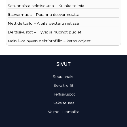
Satunnaista seksiseuraa – Kuinka toimia
Itsevarmuus – Paranna itsevarmuutta
Nettideittailu – Aloita deittailu netissä
Deittisivustot – Hyvät ja huonot puolet
Näin luot hyvän deittiprofiilin – katso ohjeet
SIVUT
Seuranhaku
Seksitreffit
Treffisivustot
Seksiseuraa
Vaimo ulkomailta