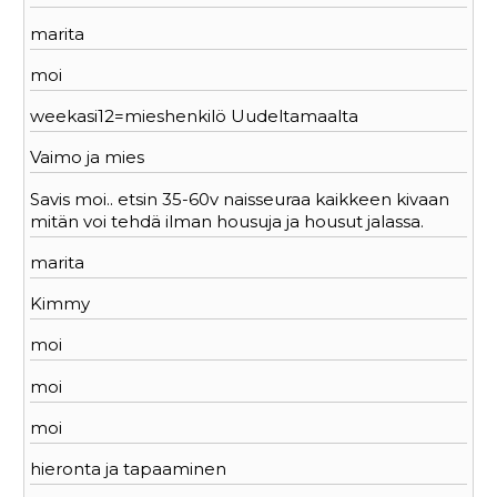
marita
moi
weekasi12=mieshenkilö Uudeltamaalta
Vaimo ja mies
Savis moi.. etsin 35-60v naisseuraa kaikkeen kivaan
mitän voi tehdä ilman housuja ja housut jalassa.
marita
Kimmy
moi
moi
moi
hieronta ja tapaaminen