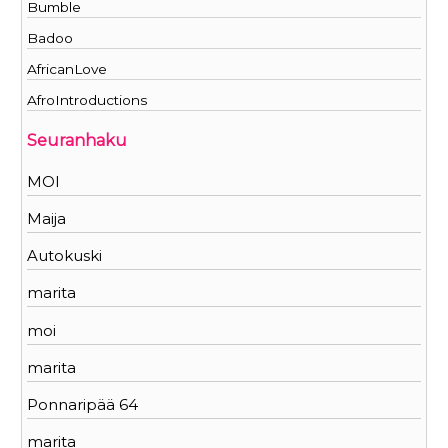
Bumble
Badoo
AfricanLove
AfroIntroductions
Seuranhaku
MOI
Maija
Autokuski
marita
moi
marita
Ponnaripää 64
marita