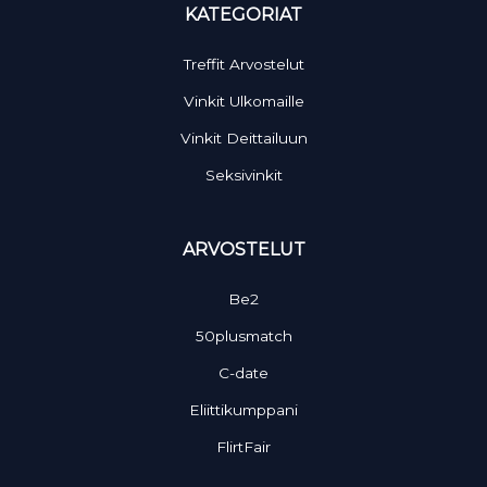
KATEGORIAT
Treffit Arvostelut
Vinkit Ulkomaille
Vinkit Deittailuun
Seksivinkit
ARVOSTELUT
Be2
50plusmatch
C-date
Eliittikumppani
FlirtFair