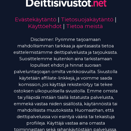
Evästekäytäntö
|
Tietosuojakäytäntö
|
Käyttöehdot
|
Tietoa meistä
Disclaimer: Pyrimme tarjoamaan
mahdollisimman tarkkaa ja ajantasaista tietoa
esittelemistämme deittipalveluista ja tarjouksista.
Suosittelemme kuitenkin aina tarkistamaan
lopulliset ehdot ja hinnat suoraan
palveluntarjoajan omilta verkkosivuilta. Sivustolla
käytetään affiliate-linkkejä, ja voimme saada
komission, jos käyttäjä rekisteröityy tai tekee
ostoksen ulkopuolisella sivustolla. Emme omista
tai ylläpidä mitään täällä listatuista palveluista,
emmekä vastaa niiden sisällöstä, käytännöistä tai
mahdollisista muutoksista. Huomaathan, että
deittipalveluissa voi esiintyä vääriä tai tekaistuja
profiileja. Käyttäjä vastaa aina omasta
toiminnastaan sekä rahankäytöstään palveluissa.