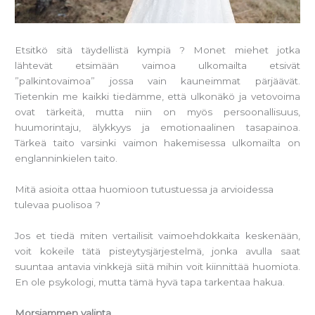
Etsitkö sitä täydellistä kympiä ? Monet miehet jotka
lähtevät etsimään vaimoa ulkomailta etsivät
”palkintovaimoa” jossa vain kauneimmat pärjäävät.
Tietenkin me kaikki tiedämme, että ulkonäkö ja vetovoima
ovat tärkeitä, mutta niin on myös persoonallisuus,
huumorintaju, älykkyys ja emotionaalinen tasapainoa.
Tärkeä taito varsinki vaimon hakemisessa ulkomailta on
englanninkielen taito.
Mitä asioita ottaa huomioon tutustuessa ja arvioidessa
tulevaa puolisoa ?
Jos et tiedä miten vertailisit vaimoehdokkaita keskenään,
voit kokeile tätä pisteytysjärjestelmä, jonka avulla saat
suuntaa antavia vinkkejä siitä mihin voit kiinnittää huomiota.
En ole psykologi, mutta tämä hyvä tapa tarkentaa hakua.
Morsiammen valinta