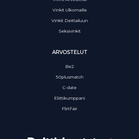
Vinkit Ulkomaille
Vinkit Deittailuun
Seksivinkit
ARVOSTELUT
Be2
50plusmatch
C-date
Eliittikumppani
FlirtFair