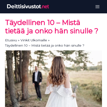
Siirry
sisältöön
Täydellinen 10 – Mistä
tietää ja onko hän sinulle ?
Etusivu
Vinkit Ulkomaille
Täydellinen 10 – Mistä tietää ja onko hän sinulle ?