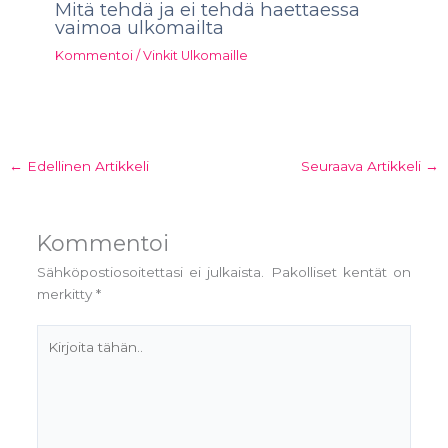
Mitä tehdä ja ei tehdä haettaessa
vaimoa ulkomailta
Kommentoi
/
Vinkit Ulkomaille
←
Edellinen Artikkeli
Seuraava Artikkeli
→
Kommentoi
Sähköpostiosoitettasi ei julkaista.
Pakolliset kentät on
merkitty
*
Kirjoita
tähän..