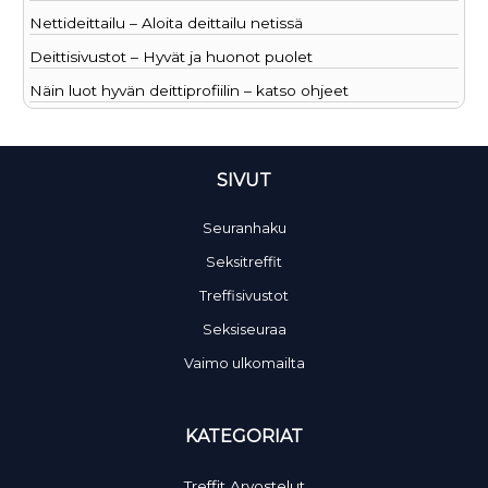
Nettideittailu – Aloita deittailu netissä
Deittisivustot – Hyvät ja huonot puolet
Näin luot hyvän deittiprofiilin – katso ohjeet
SIVUT
Seuranhaku
Seksitreffit
Treffisivustot
Seksiseuraa
Vaimo ulkomailta
KATEGORIAT
Treffit Arvostelut