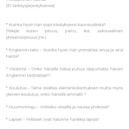
(EI tärkeysjärjestyksessä)
* Kuinka hyvin hän sopii käsitykseesi kauneudesta?
(Tekijät kuten pituus, paino, ikä, seksuaalinen
yhteensopivuus jne.)
* Englannin taito – Kuinka hyvin hän ymmärtää sinua ja sinä
häntä?
* Viestintä – Onko hänellä halua puhua riippumatta hänen
Englannin taidoistaan?
* Koulutus – Tämä sisältää elämänkokemuksen mutta myös
yleinen koulutus, onko hänellä ammatti ?
* Huumorintaju – Voitteko vitsailla ja nauraa yhdessä?
* Lapset – Millaiset ovat halunne hankkia lapsia?